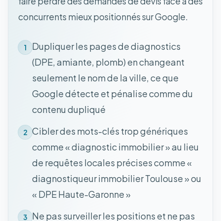
faire perdre des demandes de devis face à des
concurrents mieux positionnés sur Google.
Dupliquer les pages de diagnostics
1
(DPE, amiante, plomb) en changeant
seulement le nom de la ville, ce que
Google détecte et pénalise comme du
contenu dupliqué
Cibler des mots-clés trop génériques
2
comme « diagnostic immobilier » au lieu
de requêtes locales précises comme «
diagnostiqueur immobilier Toulouse » ou
« DPE Haute-Garonne »
Ne pas surveiller les positions et ne pas
3