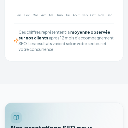
Jan
Fév
Mar
Avr
Mai
Juin
Juil
Août
Sep
Oct
Nov
Déc
Ces chiffres représentent la
moyenne observée
sur nos clients
après 12 mois d'accompagnement
SEO. Les résultats varient selon votre secteur et
votre concurrence.
Nos prestations SEO pour