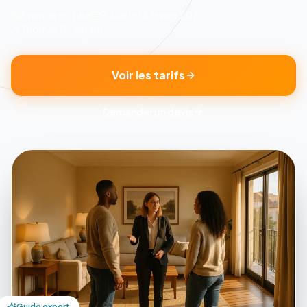
8 min
de lecture
Publié le
18 février 2026
Thomas D., gérant
Voir les tarifs
Demander un devis
Guide expert