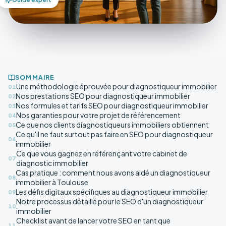
SOMMAIRE
Une méthodologie éprouvée pour diagnostiqueur immobilier
01
Nos prestations SEO pour diagnostiqueur immobilier
02
Nos formules et tarifs SEO pour diagnostiqueur immobilier
03
Nos garanties pour votre projet de référencement
04
Ce que nos clients diagnostiqueurs immobiliers obtiennent
05
Ce qu'il ne faut surtout pas faire en SEO pour diagnostiqueur
06
immobilier
Ce que vous gagnez en référençant votre cabinet de
07
diagnostic immobilier
Cas pratique : comment nous avons aidé un diagnostiqueur
08
immobilier à Toulouse
Les défis digitaux spécifiques au diagnostiqueur immobilier
09
Notre processus détaillé pour le SEO d'un diagnostiqueur
10
immobilier
Checklist avant de lancer votre SEO en tant que
11