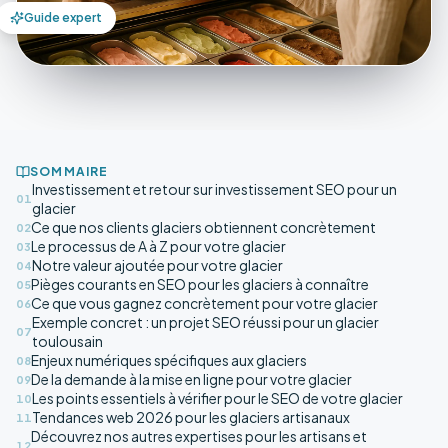
Guide expert
SOMMAIRE
Investissement et retour sur investissement SEO pour un
01
glacier
Ce que nos clients glaciers obtiennent concrètement
02
Le processus de A à Z pour votre glacier
03
Notre valeur ajoutée pour votre glacier
04
Pièges courants en SEO pour les glaciers à connaître
05
Ce que vous gagnez concrètement pour votre glacier
06
Exemple concret : un projet SEO réussi pour un glacier
07
toulousain
Enjeux numériques spécifiques aux glaciers
08
De la demande à la mise en ligne pour votre glacier
09
Les points essentiels à vérifier pour le SEO de votre glacier
10
Tendances web 2026 pour les glaciers artisanaux
11
Découvrez nos autres expertises pour les artisans et
12