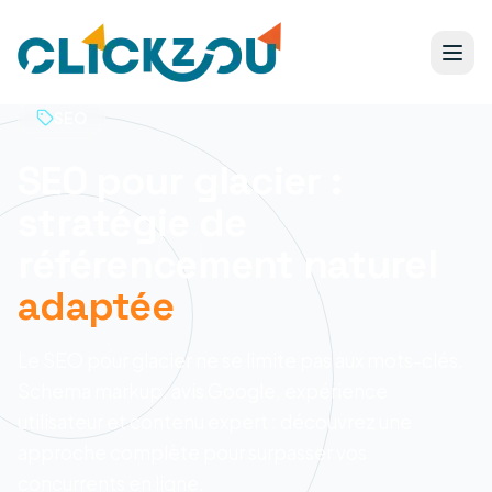
SEO
SEO pour glacier :
stratégie de
référencement naturel
adaptée
Le SEO pour glacier ne se limite pas aux mots-clés.
Schema markup, avis Google, expérience
utilisateur et contenu expert : découvrez une
approche complète pour surpasser vos
concurrents en ligne.