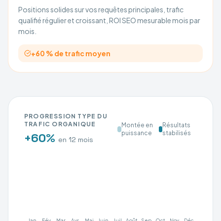
Positions solides sur vos requêtes principales, trafic
qualifié régulier et croissant, ROI SEO mesurable mois par
mois.
+60 % de trafic moyen
PROGRESSION TYPE DU
TRAFIC ORGANIQUE
Montée en
Résultats
puissance
stabilisés
+60%
en 12 mois
Jan
Fév
Mar
Avr
Mai
Juin
Juil
Août
Sep
Oct
Nov
Déc