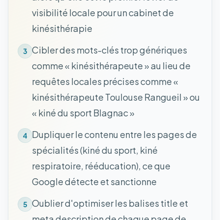
visibilité locale pour un cabinet de
kinésithérapie
Cibler des mots-clés trop génériques
3
comme « kinésithérapeute » au lieu de
requêtes locales précises comme «
kinésithérapeute Toulouse Rangueil » ou
« kiné du sport Blagnac »
Dupliquer le contenu entre les pages de
4
spécialités (kiné du sport, kiné
respiratoire, rééducation), ce que
Google détecte et sanctionne
Oublier d'optimiser les balises title et
5
meta description de chaque page de