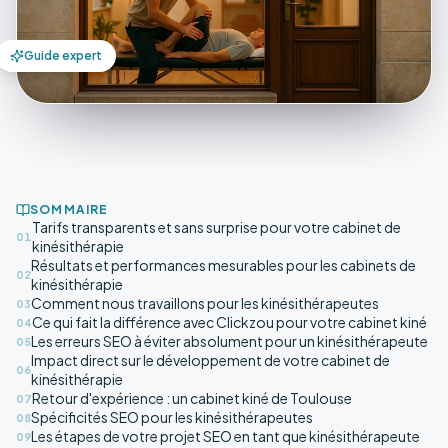
Guide expert
SOMMAIRE
Tarifs transparents et sans surprise pour votre cabinet de
01
kinésithérapie
Résultats et performances mesurables pour les cabinets de
02
kinésithérapie
Comment nous travaillons pour les kinésithérapeutes
03
Ce qui fait la différence avec Clickzou pour votre cabinet kiné
04
Les erreurs SEO à éviter absolument pour un kinésithérapeute
05
Impact direct sur le développement de votre cabinet de
06
kinésithérapie
Retour d'expérience : un cabinet kiné de Toulouse
07
Spécificités SEO pour les kinésithérapeutes
08
Les étapes de votre projet SEO en tant que kinésithérapeute
09