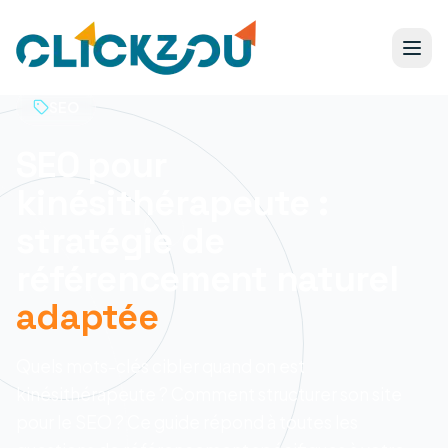
SEO
SEO pour
kinésithérapeute :
stratégie de
référencement naturel
adaptée
Quels mots-clés cibler quand on est
kinésithérapeute ? Comment structurer son site
pour le SEO ? Ce guide répond à toutes les