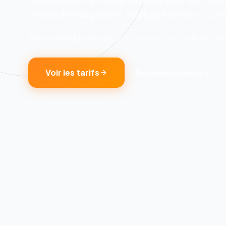
Optimisez votre site de terrassier pour les mote
vitesse de chargement, maillage interne et conten
8 min
de lecture
Publié le
20 janvier 2026
Laurent M., d
Voir les tarifs
Demander un devis