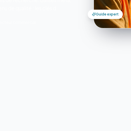
urs de recherche. Balises meta,
u de qualité : les clés d
Guide expert
irecteur commercial