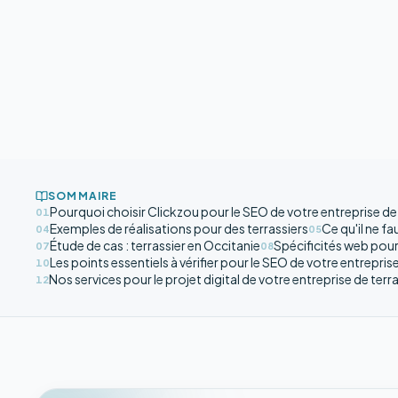
SOMMAIRE
Pourquoi choisir Clickzou pour le SEO de votre entreprise d
01
Exemples de réalisations pour des terrassiers
Ce qu'il ne f
04
05
Étude de cas : terrassier en Occitanie
Spécificités web pour 
07
08
Les points essentiels à vérifier pour le SEO de votre entrepri
10
Nos services pour le projet digital de votre entreprise de te
12