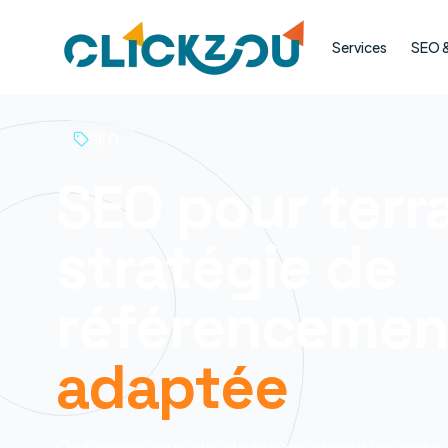
Services
SEO & 
SEO
SEO pour terra
stratégie de
référencement
adaptée