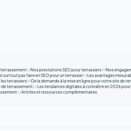
e terrassement
Nos prestations SEO pour terrassiers
Nos engageme
02
03
aut surtout pas faire en SEO pour un terrassier
Les avantages mesurabl
06
les terrassiers
De la demande à la mise en ligne pour votre site de ter
09
se de terrassement
Les tendances digitales à connaître en 2026 pour 
11
rrassement
Articles et ressources complémentaires
13