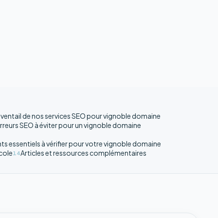
éventail de nos services SEO pour vignoble domaine
erreurs SEO à éviter pour un vignoble domaine
ts essentiels à vérifier pour votre vignoble domaine
cole
Articles et ressources complémentaires
14