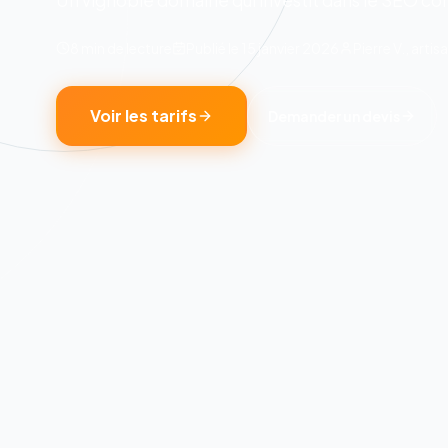
Un vignoble domaine qui investit dans le SEO con
8 min
de lecture
Publié le
15 janvier 2026
Pierre V., artis
Voir les tarifs
Demander un devis