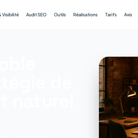
Visibilité
Audit SEO
Outils
Réalisations
Tarifs
Avis
oble
atégie de
 naturel