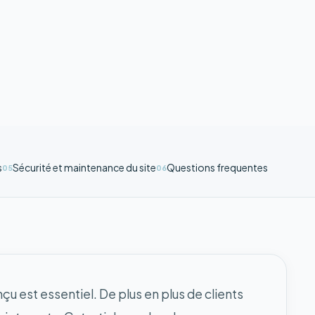
s
Sécurité et maintenance du site
Questions frequentes
05
06
çu est essentiel. De plus en plus de clients