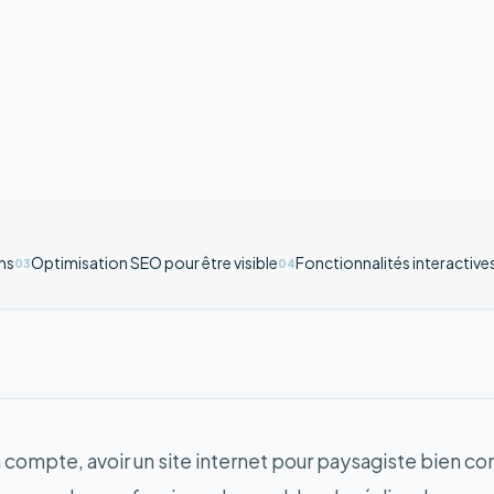
ons
Optimisation SEO pour être visible
Fonctionnalités interactive
03
04
compte, avoir un site internet pour paysagiste bien con