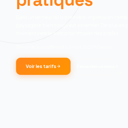
Dans un secteur où la première impression compte
paysagiste bien conçu est essentiel. De plus en p
tournent vers le web pour trouver des profes
8 min
de lecture
Publié le
5 mars 2026
Clickzou
Voir les tarifs
Demander un devis