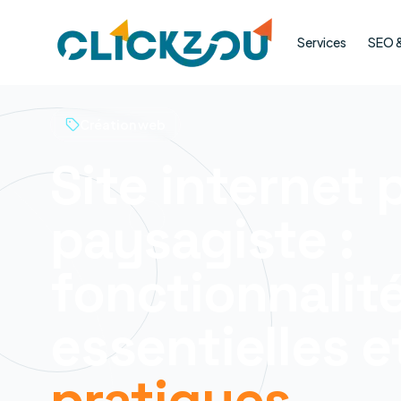
Services
SEO & 
Création web
Site internet 
paysagiste :
fonctionnalit
essentielles 
pratiques