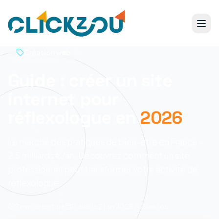
Création web
Guide : créer un site
internet pour
réflexologue en
2026
Le marché des pratiques de bien-être en France =
2,5 milliards €/an. Découvrez comment un site
professionnel peut transformer votre activité de
réflexologue.
9 min
de lecture
Publié le
2 juin 2025
Clickzou