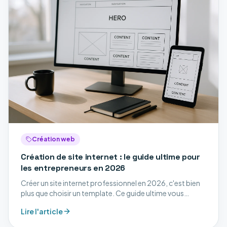
Création web
Création de site internet : le guide ultime pour
les entrepreneurs en 2026
Créer un site internet professionnel en 2026, c'est bien
plus que choisir un template. Ce guide ultime vous
accompagne à chaque étape : stratégie, design,
Lire l'article
développement, SEO et mise en ligne.