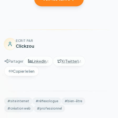
ECRIT PAR
Clickzou
Partager
LinkedIn
X (Twitter)
Copier le lien
#
site internet
#
réflexologue
#
bien-être
#
création web
#
professionnel