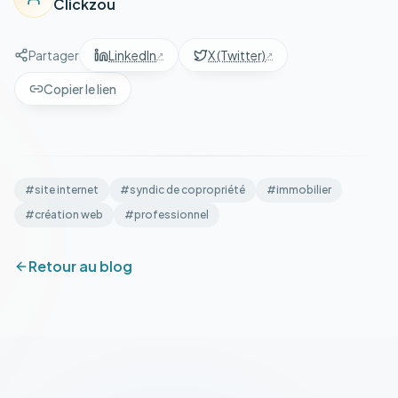
Clickzou
Partager
LinkedIn
X (Twitter)
Copier le lien
#
site internet
#
syndic de copropriété
#
immobilier
#
création web
#
professionnel
Retour au blog