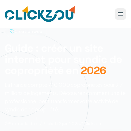
Création web
Guide : créer un site
internet pour syndic de
copropriété en
2026
La France compte 740 000 copropriétés pour 9,7
millions de logements. Découvrez comment un site
professionnel peut transformer votre activité de
syndic de copropriété.
9 min
de lecture
Publié le
2 juin 2025
Clickzou