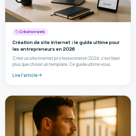
Création web
Création de site internet : le guide ultime pour
les entrepreneurs en 2026
Créer un site internet professionnel en 2026, c'est bien
plus que choisir un template. Ce guide ultime vous
accompagne à chaque étape : stratégie, design,
Lire l'article
développement, SEO et mise en ligne.