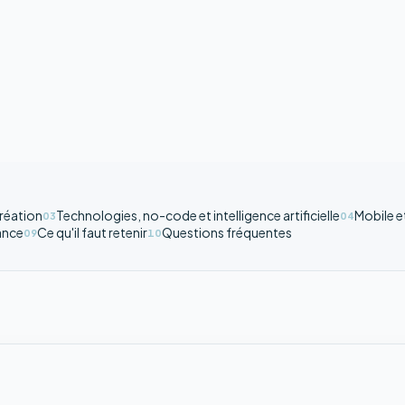
réation
Technologies, no-code et intelligence artificielle
Mobile 
03
04
ance
Ce qu'il faut retenir
Questions fréquentes
09
10