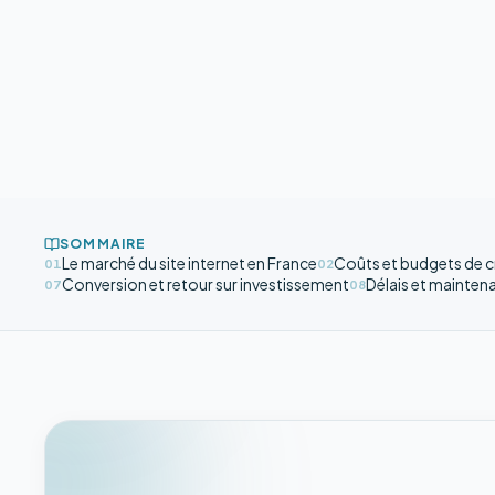
SOMMAIRE
Le marché du site internet en France
Coûts et budgets de c
01
02
Conversion et retour sur investissement
Délais et mainten
07
08