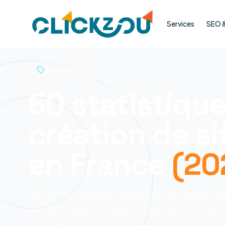
Services
SEO & 
Études SEO
50 statistique
création de si
en France
(20
50 chiffres clés sur la création de sites web en 
utilisées, délais de livraison et taux de conversion