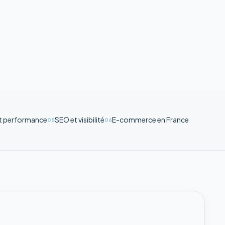
et performance
SEO et visibilité
E-commerce en France
05
06