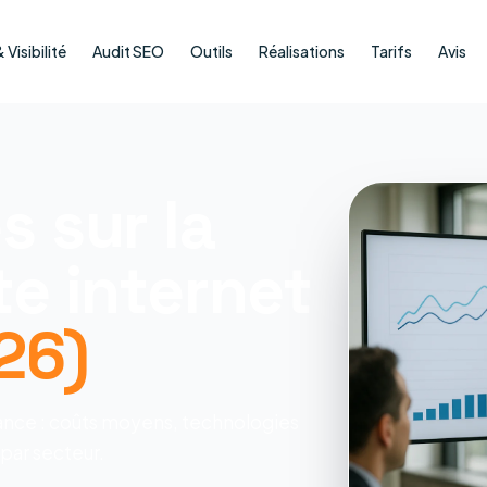
Visibilité
Audit SEO
Outils
Réalisations
Tarifs
Avis
s sur la
te internet
26)
France : coûts moyens, technologies
 par secteur.