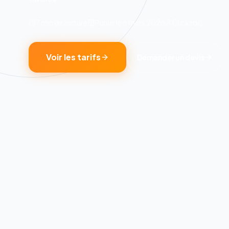
7 min
de lecture
Publié le
6 mars 2026
Clickzou
Voir les tarifs
Demander un devis