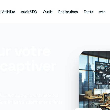
Visibilité
Audit SEO
Outils
Réalisations
Tarifs
Avis
ur votre
 captiver
. Découvrez comment raconter
eurs et les transformer en clients