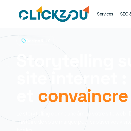
Services
SEO & 
Design & UX
Storytelling s
site internet :
et
convaincre
Le storytelling donne une âme à votre site web
l'histoire de votre marque pour captiver vos visit
fidèles.