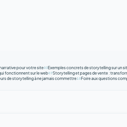
narrative pour votre site
Exemples concrets de storytelling sur un s
03
qui fonctionnent sur le web
Storytelling et pages de vente : transfo
07
eurs de storytelling à ne jamais commettre
Foire aux questions com
10