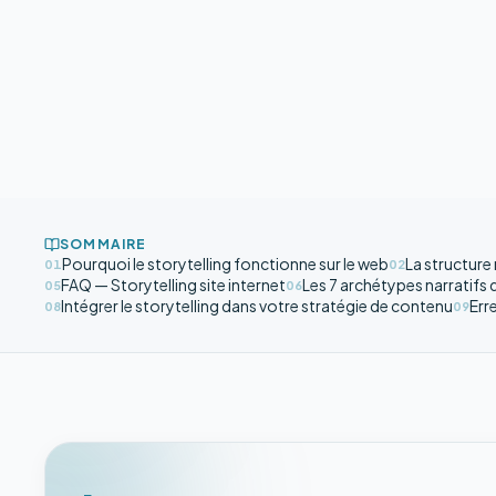
SOMMAIRE
Pourquoi le storytelling fonctionne sur le web
La structure 
01
02
FAQ — Storytelling site internet
Les 7 archétypes narratifs 
05
06
Intégrer le storytelling dans votre stratégie de contenu
Err
08
09