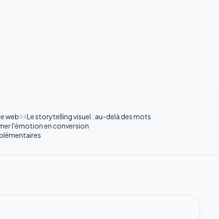
ite web
Le storytelling visuel : au-delà des mots
04
rmer l'émotion en conversion
plémentaires