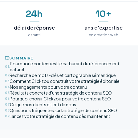
24h
10+
délai de réponse
ans d'expertise
garanti
en création web
SOMMAIRE
Pourquoi le contenu est le carburant du référencement
01
naturel
Recherche de mots-clés et cartographie sémantique
02
Comment Clickzou construit votre stratégie éditoriale
03
Nos engagements pour votre contenu
04
Résultats concrets d'une stratégie de contenu SEO
05
Pourquoi choisir Clickzou pour votre contenu SEO
06
Ce que nos clients disent de nous
07
Questions fréquentes sur la stratégie de contenu SEO
08
Lancez votre stratégie de contenu dès maintenant
09