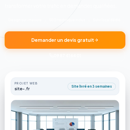
transformer votre trafic en demandes qualifiées.
Design sur-mesure
SEO technique inclus
Suivi local dédié
Demander un devis gratuit
09 87 41 64 01
PROJET WEB
Site livré en 3 semaines
site-.fr