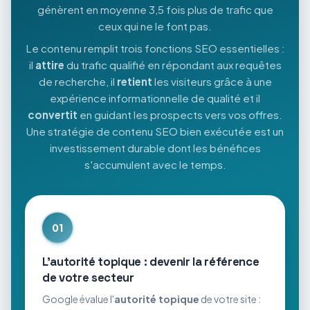
génèrent en moyenne 3,5 fois plus de trafic que
ceux qui ne le font pas.
Le contenu remplit trois fonctions SEO essentielles :
il
attire
du trafic qualifié en répondant aux requêtes
de recherche, il
retient
les visiteurs grâce à une
expérience informationnelle de qualité et il
convertit
en guidant les prospects vers vos offres.
Une stratégie de contenu SEO bien exécutée est un
investissement durable dont les bénéfices
s'accumulent avec le temps.
01
L'autorité topique : devenir la référence
de votre secteur
Google évalue l'
autorité topique
de votre site :