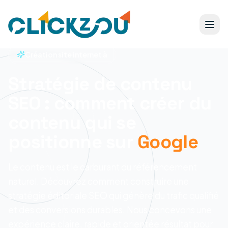
Création site internet à
Stratégie de contenu
SEO : comment créer du
contenu qui se
positionne sur
Google
Le contenu est le carburant du référencement
naturel. Découvrez comment construire une
stratégie éditoriale SEO qui génère du trafic qualifié
et des conversions durables.
Nous concevons une
expérience claire, rapide et orientée résultat pour