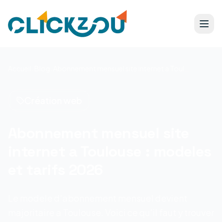
Accueil
/
Blog
/
Abonnement mensuel site internet a Toulouse : modeles et tarifs 2026
Création web
Abonnement mensuel site
internet a Toulouse : modeles
et tarifs 2026
Le modele d'abonnement mensuel devient
majoritaire a Toulouse. Voici ce qu'il faut y trouver