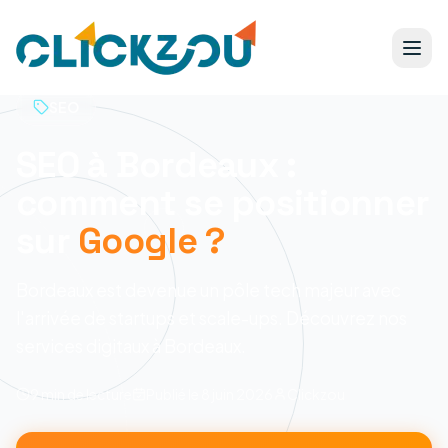
SEO
SEO à Bordeaux :
comment se positionner
sur
Google ?
Bordeaux est devenue un pôle tech majeur avec
l'arrivée de startups et scale-ups. Découvrez nos
services digitaux à Bordeaux.
9 min
de lecture
Publié le
8 juin 2026
Clickzou