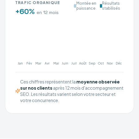
TRAFIC ORGANIQUE
Montée en
Résultats
puissance
stabilisés
+60%
en 12 mois
Jan
Fév
Mar
Avr
Mai
Juin
Juil
Août
Sep
Oct
Nov
Déc
Ces chiffres représentent la
moyenne observée
sur nos clients
après 12 mois d'accompagnement
SEO. Les résultats varient selon votre secteur et
votre concurrence.