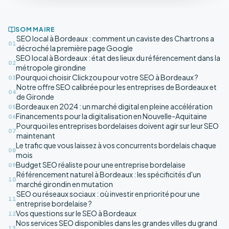
SOMMAIRE
SEO local à Bordeaux : comment un caviste des Chartrons a
01
décroché la première page Google
SEO local à Bordeaux : état des lieux du référencement dans la
02
métropole girondine
Pourquoi choisir Clickzou pour votre SEO à Bordeaux ?
03
Notre offre SEO calibrée pour les entreprises de Bordeaux et
04
de Gironde
Bordeaux en 2024 : un marché digital en pleine accélération
05
Financements pour la digitalisation en Nouvelle-Aquitaine
06
Pourquoi les entreprises bordelaises doivent agir sur leur SEO
07
maintenant
Le trafic que vous laissez à vos concurrents bordelais chaque
08
mois
Budget SEO réaliste pour une entreprise bordelaise
09
Référencement naturel à Bordeaux : les spécificités d'un
10
marché girondin en mutation
SEO ou réseaux sociaux : où investir en priorité pour une
11
entreprise bordelaise ?
Vos questions sur le SEO à Bordeaux
12
Nos services SEO disponibles dans les grandes villes du grand
13