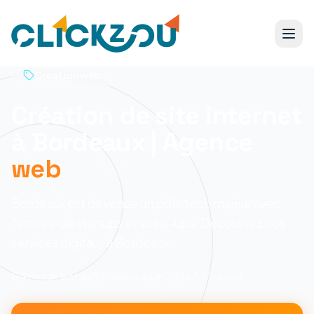
Création web
Création de site internet
à Bordeaux | Agence
web
Bordeaux est devenue un pôle tech majeur avec
l'arrivée de startups et scale-ups. Découvrez nos
services digitaux à Bordeaux.
9 min
de lecture
Publié le
8 juin 2026
Clickzou