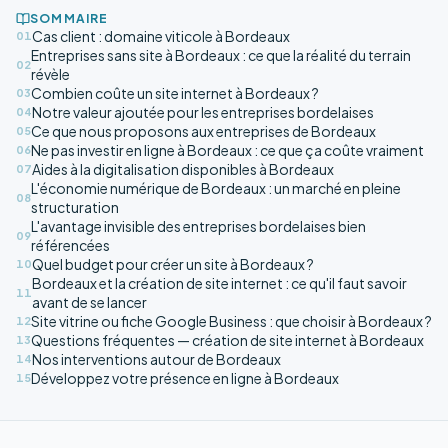
SOMMAIRE
Cas client : domaine viticole à Bordeaux
01
Entreprises sans site à Bordeaux : ce que la réalité du terrain
02
révèle
Combien coûte un site internet à Bordeaux ?
03
Notre valeur ajoutée pour les entreprises bordelaises
04
Ce que nous proposons aux entreprises de Bordeaux
05
Ne pas investir en ligne à Bordeaux : ce que ça coûte vraiment
06
Aides à la digitalisation disponibles à Bordeaux
07
L'économie numérique de Bordeaux : un marché en pleine
08
structuration
L'avantage invisible des entreprises bordelaises bien
09
référencées
Quel budget pour créer un site à Bordeaux ?
10
Bordeaux et la création de site internet : ce qu'il faut savoir
11
avant de se lancer
Site vitrine ou fiche Google Business : que choisir à Bordeaux ?
12
Questions fréquentes — création de site internet à Bordeaux
13
Nos interventions autour de Bordeaux
14
Développez votre présence en ligne à Bordeaux
15