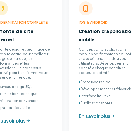
DERNISATION COMPLÈTE
IOS & ANDROID
fonte de site
Création d'applicati
ternet
mobile
onte design et technique de
Conception d'applications
re site actuel pour améliorer
mobiles performantes pour off
mage de marque, les
une expérience fluide à vos
formances et les
utilisateurs. Développement
versions. Un processus
adapté à chaque besoin et
ouvé pour transformer votre
secteur d'activité.
sence numérique.
Prototype rapide
uveau design UX/UI
Développement natif/hybrid
timisation technique
Interface intuitive
élioration conversion
Publication stores
gration sécurisée
En savoir plus
 savoir plus