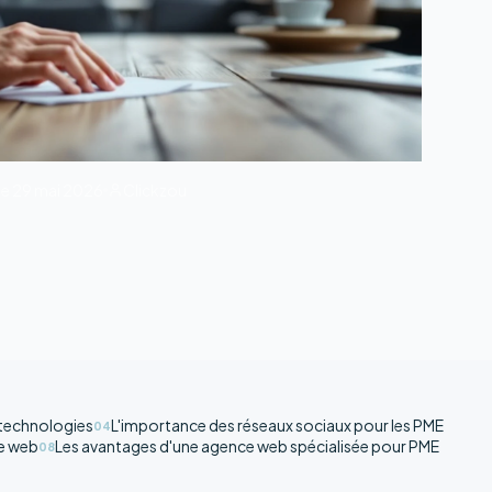
le
29 mai 2026
Clickzou
 technologies
L'importance des réseaux sociaux pour les PME
04
e web
Les avantages d'une agence web spécialisée pour PME
08