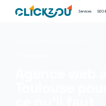
Services
SEO & 
Accueil
/
Blog
/
Agence web a Toulouse pour PME : ce qu'il faut chercher en 2026
Agence web
Agence web 
Toulouse pour
ce qu'il faut