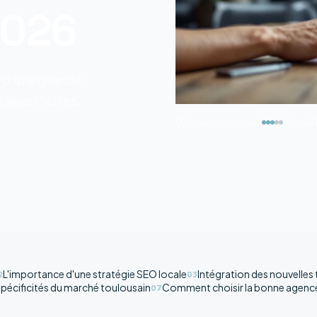
2026
s d'une grande
 specificites.
9 min
de lecture
Publie 
L'importance d'une stratégie SEO locale
Intégration des nouvelles
2
03
spécificités du marché toulousain
Comment choisir la bonne agenc
07