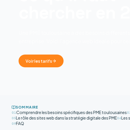
chercher en 
Une PME toulousaine a des besoins different
entreprise. Voici l'agence web ideale pour ces
Voir les tarifs
SOMMAIRE
Comprendre les besoins spécifiques des PME toulousaines
01
0
Le rôle des sites web dans la stratégie digitale des PME
Les 
05
06
FAQ
09