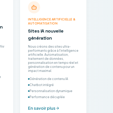
INTELLIGENCE ARTIFICIELLE &
AUTOMA
AUTOMATISATION
on
Intég
Sites IA nouvelle
TPE/
génération
Au-delà
rir
Nous créons des sites ultra-
intégro
performants grâce à l'intelligence
métier :
artificielle. Automatisation,
agents 
traitement de données,
sur-mes
personnalisation en temps réel et
contenu
génération de contenu pour un
Approch
impact maximal.
cas d'us
mesurab
e
Génération de contenu IA
Cadrag
Chatbot intégré
Chatbo
Personnalisation dynamique
Automa
Performance décuplée
Généra
En savoir plus
En sav