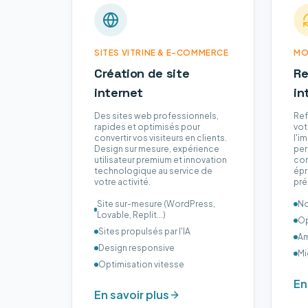
SITES VITRINE & E-COMMERCE
MO
Création de site
Re
internet
in
Des sites web professionnels,
Ref
rapides et optimisés pour
vot
convertir vos visiteurs en clients.
l'i
Design sur mesure, expérience
per
utilisateur premium et innovation
con
technologique au service de
épr
votre activité.
pré
Site sur-mesure (WordPress,
No
Lovable, Replit...)
Op
Sites propulsés par l'IA
Am
Design responsive
Mi
Optimisation vitesse
En
En savoir plus