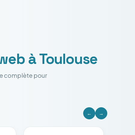
 web
à Toulouse
ale complète pour
←
→