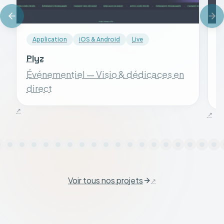
Application
iOS & Android
Live
Plyz
S
Événementiel — Visio & dédicaces en
S
direct
Voir tous nos projets