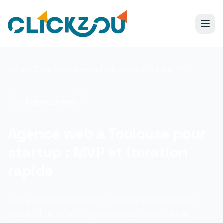
Accueil
/
Blog
/
Agence web a Toulouse pour startup : MVP et iteration rapide
Agence web
Agence web a Toulouse pour
startup : MVP et iteration
rapide
Une startup a besoin d'iteration rapide et de
scalabilite. Voici l'agence web toulousaine