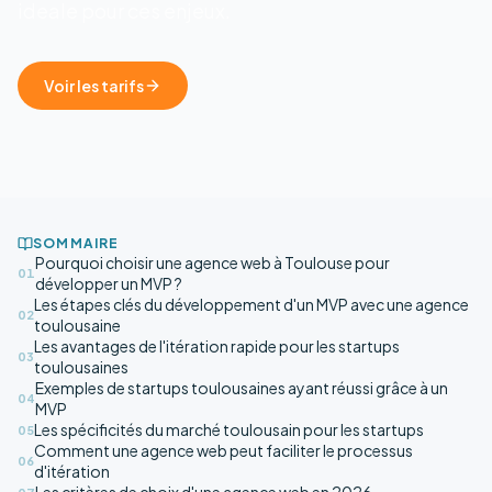
ideale pour ces enjeux.
Voir les tarifs
SOMMAIRE
Pourquoi choisir une agence web à Toulouse pour
01
développer un MVP ?
Les étapes clés du développement d'un MVP avec une agence
02
toulousaine
Les avantages de l'itération rapide pour les startups
03
toulousaines
Exemples de startups toulousaines ayant réussi grâce à un
04
MVP
Les spécificités du marché toulousain pour les startups
05
Comment une agence web peut faciliter le processus
06
d'itération