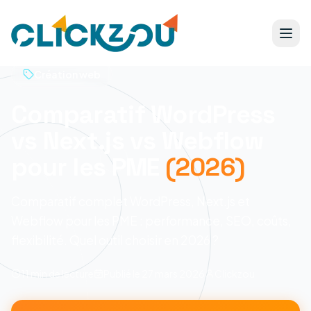
Création web
Comparatif WordPress
vs Next.js vs Webflow
pour les PME
(2026)
Comparatif complet WordPress, Next.js et
Webflow pour les PME : performance, SEO, coûts,
flexibilité. Quel outil choisir en 2026 ?
11 min
de lecture
Publié le
27 mars 2026
Clickzou