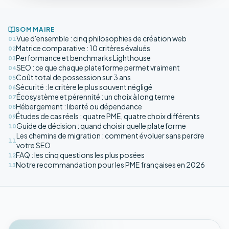
SOMMAIRE
Vue d'ensemble : cinq philosophies de création web
01
Matrice comparative : 10 critères évalués
02
Performance et benchmarks Lighthouse
03
SEO : ce que chaque plateforme permet vraiment
04
Coût total de possession sur 3 ans
05
Sécurité : le critère le plus souvent négligé
06
Écosystème et pérennité : un choix à long terme
07
Hébergement : liberté ou dépendance
08
Études de cas réels : quatre PME, quatre choix différents
09
Guide de décision : quand choisir quelle plateforme
10
Les chemins de migration : comment évoluer sans perdre
11
votre SEO
FAQ : les cinq questions les plus posées
12
Notre recommandation pour les PME françaises en 2026
13