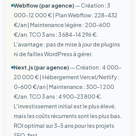
Webflow (par agence)
— Création : 3
000-12 000 € | Plan Webflow : 228-432
€/an | Maintenance légère : 200-600
€/an. TCO 3 ans : 3 684-14 296 €.
L'avantage : pas de mise à jour de plugins
ni de failles WordPress à gérer.
Next.js (par agence)
— Création : 4 000-
20 000 € | Hébergement Vercel/Netlify :
0-600 €/an | Maintenance : 300-1 200
€/an. TCO 3 ans : 4 900-23 800 €.
L'investissement initial est le plus élevé,
mais les coûts récurrents sont les plus bas.
ROI optimal sur 3-5 ans pour les projets
SEO-first.