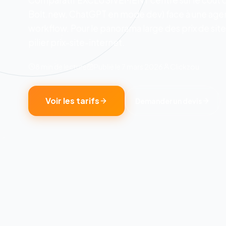
Comparatif EXCLUSIVEMENT centré sur le coût des
Bolt.new, ChatGPT en mode dev) face à une agence
workflow. Pour le panorama large des prix de sites 
pilier prix-site-internet.
8 min
de lecture
Publié le
7 mars 2026
Clickzou
Voir les tarifs
Demander un devis