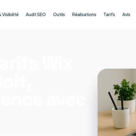
Visibilité
Audit SEO
Outils
Réalisations
Tarifs
Avis
tarifs Wix
olt,
gence avec