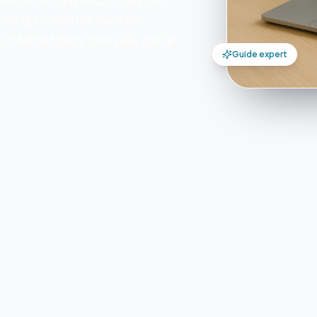
 outils IA (Wix ADI, Lovable,
 qui utilise l'IA dans son
internet (sans focus IA), voir le
Guide expert