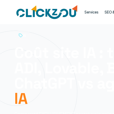
Services
SEO & 
IA
Coût site IA : 
ADI, Lovable, B
ChatGPT vs a
IA