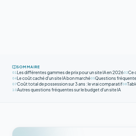
SOMMAIRE
Les différentes gammes de prix pour un site IA en 2026
Ce q
01
02
Le coût caché d'un site IA bon marché
Questions fréquentes 
04
05
Coût total de possession sur 3 ans : le vrai comparatif
Tabl
07
08
Autres questions fréquentes sur le budget d'un site IA
10