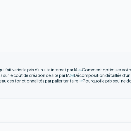
ui fait varier le prix d'un site internet par IA
Comment optimiser votre 
03
sur le coût de création de site par IA
Décomposition détaillée d'un d
06
eau des fonctionnalités par palier tarifaire
Pourquoi le prix seul ne d
09