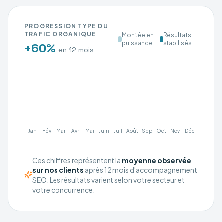
PROGRESSION TYPE DU
TRAFIC ORGANIQUE
Montée en
Résultats
puissance
stabilisés
+60%
en 12 mois
Jan
Fév
Mar
Avr
Mai
Juin
Juil
Août
Sep
Oct
Nov
Déc
Ces chiffres représentent la
moyenne observée
sur nos clients
après 12 mois d'accompagnement
SEO. Les résultats varient selon votre secteur et
votre concurrence.