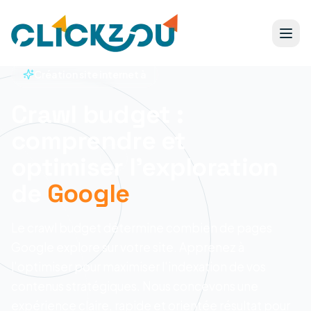
Création site internet à
Crawl budget :
comprendre et
optimiser l'exploration
de
Google
Le crawl budget détermine combien de pages
Google explore sur votre site. Apprenez à
l'optimiser pour maximiser l'indexation de vos
contenus stratégiques.
Nous concevons une
expérience claire, rapide et orientée résultat pour