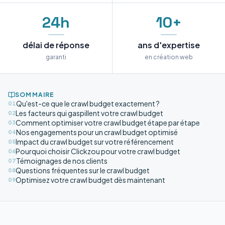
24h
10+
délai de réponse
ans d'expertise
garanti
en création web
SOMMAIRE
Qu'est-ce que le crawl budget exactement ?
01
Les facteurs qui gaspillent votre crawl budget
02
Comment optimiser votre crawl budget étape par étape
03
Nos engagements pour un crawl budget optimisé
04
Impact du crawl budget sur votre référencement
05
Pourquoi choisir Clickzou pour votre crawl budget
06
Témoignages de nos clients
07
Questions fréquentes sur le crawl budget
08
Optimisez votre crawl budget dès maintenant
09