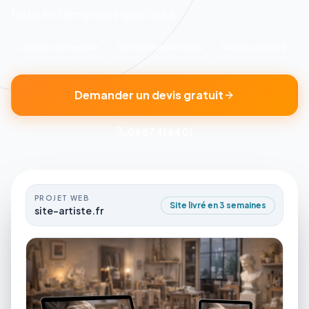
trafic en demandes qualifiées.
Design sur-mesure
SEO technique inclus
Suivi local dédié
Demander un devis gratuit
09 87 41 64 01
PROJET WEB
Site livré en 3 semaines
site-artiste.fr