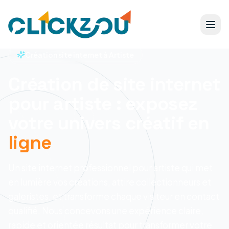
Création site internet à Artiste
Création de site internet
pour artiste : exposez
votre univers créatif en
ligne
Un site internet professionnel pour artiste qui met
en lumière vos créations, attire collectionneurs et
galeristes, et transforme chaque visiteur en contact
qualifié.
Nous concevons une expérience claire,
rapide et orientée résultat pour transformer votre