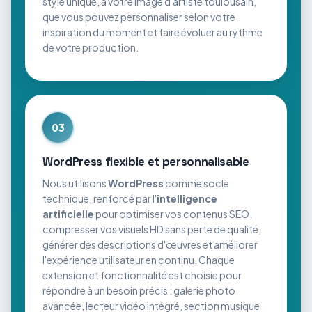
style unique, à votre image d'artiste toulousain,
que vous pouvez personnaliser selon votre
inspiration du moment et faire évoluer au rythme
de votre production.
03
WordPress flexible et personnalisable
Nous utilisons
WordPress
comme socle
technique, renforcé par l'
intelligence
artificielle
pour optimiser vos contenus SEO,
compresser vos visuels HD sans perte de qualité,
générer des descriptions d'œuvres et améliorer
l'expérience utilisateur en continu. Chaque
extension et fonctionnalité est choisie pour
répondre à un besoin précis : galerie photo
avancée, lecteur vidéo intégré, section musique