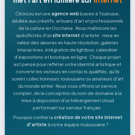
met l'art en lumière sur
internet
Clickzou est une
agence web
basée à Toulouse,
dédiée aux créatifs, artisans d'art et professionnels
de la culture en Occitanie. Nous maîtrisons les
spécificités d'un
site internet
d'artiste : mise en
valeur des œuvres en haute résolution, galeries
interactives, intégration de lightbox, calendrier
d'expositions et boutique en ligne. Chaque projet
est pensé pour refléter votre identité artistique et
convertir les visiteurs en contacts qualifiés, qu'ils
soient collectionneurs toulousains ou amateurs d'art
du monde entier. Nous vous offrons un service
complet, de la conception du nom de domaine à la
mise à disposition d'un hébergement cloud
performant sur serveur français.
Pourquoi confier la
création de votre site internet
d'artiste
à notre équipe toulousaine ?