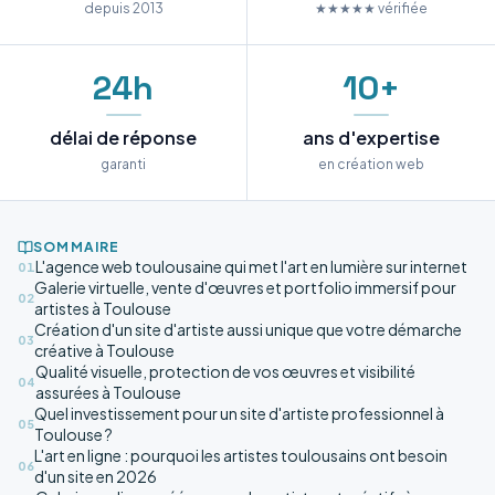
depuis 2013
★★★★★ vérifiée
24h
10+
délai de réponse
ans d'expertise
garanti
en création web
SOMMAIRE
L'agence web toulousaine qui met l'art en lumière sur internet
01
Galerie virtuelle, vente d'œuvres et portfolio immersif pour
02
artistes à Toulouse
Création d'un site d'artiste aussi unique que votre démarche
03
créative à Toulouse
Qualité visuelle, protection de vos œuvres et visibilité
04
assurées à Toulouse
Quel investissement pour un site d'artiste professionnel à
05
Toulouse ?
L'art en ligne : pourquoi les artistes toulousains ont besoin
06
d'un site en 2026