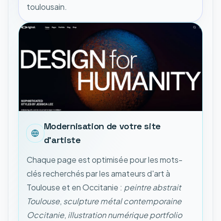
toulousain.
Modernisation de votre site
d'artiste
Chaque page est optimisée pour les mots-
clés recherchés par les amateurs d'art à
Toulouse et en Occitanie :
peintre abstrait
Toulouse
,
sculpture métal contemporaine
Occitanie
,
illustration numérique portfolio