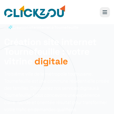
Création site internet à Tournefeuille
Création site internet
Tournefeuille : votre
vitrine
digitale
Troisième ville de la métropole toulousaine,
Tournefeuille est une commune résidentielle prisée
des familles. Découvrez nos services digitaux à
Tournefeuille.
Nous concevons une expérience
claire, rapide et orientée résultat pour transformer
votre trafic en demandes qualifiées.