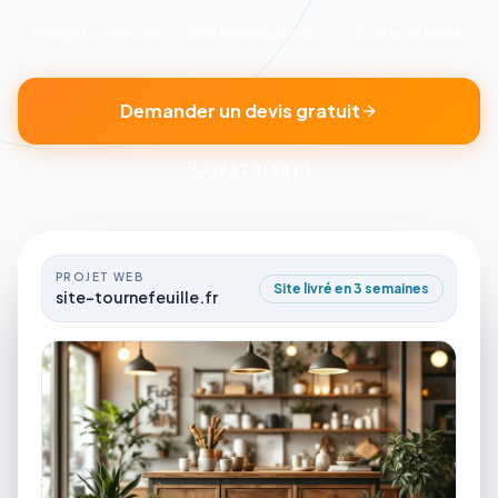
Design sur-mesure
SEO technique inclus
Suivi local dédié
Demander un devis gratuit
09 87 41 64 01
PROJET WEB
Site livré en 3 semaines
site-tournefeuille.fr