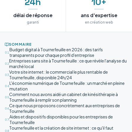
24h
10+
délai de réponse
ans d'expertise
garanti
en création web
SOMMAIRE
Budget digital à Tournefeuille en 2026 : des tarifs
01
transparents pour chaque profil d'entreprise
Entreprises sans site à Tournefeuille : ce que révèle l'analyse du
02
marché local
Votre site internet : le commercial le plus rentable de
03
Tournefeuille, disponible 24h/24
L'économie numérique de Tournefeuille : un marché en pleine
04
mutation
Comment nous avons aidé un cabinet de kinésithérapie à
05
Tournefeuille à remplir son planning
Ce que nous proposons concrètement aux entreprises de
06
Tournefeuille
Aides et dispositifs disponibles pour les entreprises de
07
Tournefeuille
Tournefeuille et la création de site internet : ce qu'il faut
08