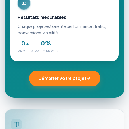
03
Résultats mesurables
Chaque projet est orienté performance : trafic,
conversions, visibilité.
0
+
0
%
PROJETS
TRAFIC MOYEN
Démarrer votre projet