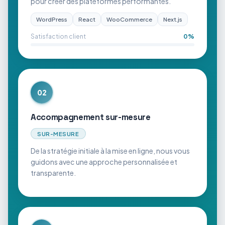
pour créer des plateformes performantes.
WordPress
React
WooCommerce
Next.js
Satisfaction client
0
%
02
Accompagnement sur-mesure
SUR-MESURE
De la stratégie initiale à la mise en ligne, nous vous
guidons avec une approche personnalisée et
transparente.