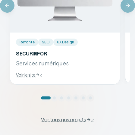
Refonte
SEO
UX Design
SECURINFOR
S
Services numériques
A
Voir le site
Vo
Voir tous nos projets