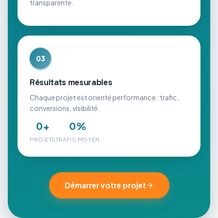
transparente.
03
Résultats mesurables
Chaque projet est orienté performance : trafic,
conversions, visibilité.
0
+
0
%
PROJETS
TRAFIC MOYEN
Démarrer votre projet