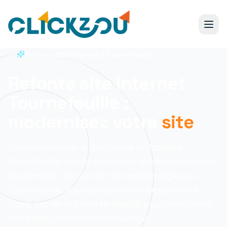
Refonte site internet à Tournefeuille
Refonte site internet
Tournefeuille :
modernisez votre
site
Troisième ville de la métropole toulousaine,
Tournefeuille est une commune résidentielle prisée
des familles. Découvrez nos services digitaux à
Tournefeuille.
Nous concevons une expérience
claire, rapide et orientée résultat pour transformer
votre trafic en demandes qualifiées.