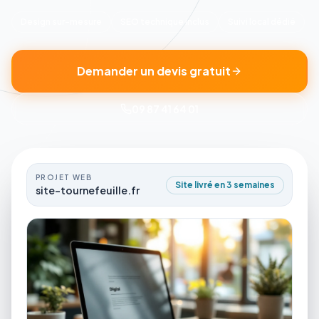
Design sur-mesure
SEO technique inclus
Suivi local dédié
Demander un devis gratuit
09 87 41 64 01
PROJET WEB
Site livré en 3 semaines
site-tournefeuille.fr