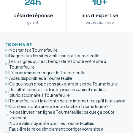
24h
10+
délai de réponse
ans d'expertise
garanti
en création web
SOMMAIRE
Nos tarifs à Tournefeuille
01
Diagnostic des sites vieillissants à Tournefeuille
02
Les 5 signes qu'il est temps de refondre votre site à
03
Tournefeuille
L'économie numérique de Tournefeuille
04
Aides disponibles à Tournefeuille
05
Ce que nous proposons aux entreprises de Tournefeuille
06
Résultat concret : refonte pour un cabinet médical
07
pluridisciplinaire à Tournefeuille
Tournefeuille et la refonte de site internet : ce qu'il faut savoir
08
Combien coûte une refonte de site à Tournefeuille ?
09
Ne pas investir en ligne à Tournefeuille : ce que ça coûte
10
vraiment
Notre valeur ajoutée pour les Tournefeuillais
11
Faut-il refaire ou simplement corriger votre site à
12