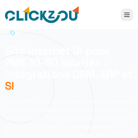
IA
Site internet IA pour
PME 10-50 salariés :
intégrations CRM, ERP et
SI
Pour une PME de 10 à 50 salariés, créer un site avec
l'IA ne se limite pas à la génération de pages. Les
vrais enjeux sont les intégrations métier (CRM, ERP,
SSO, sync catalogue), la collaboration multi-
équipes et l'architecture technique. Méthodologie