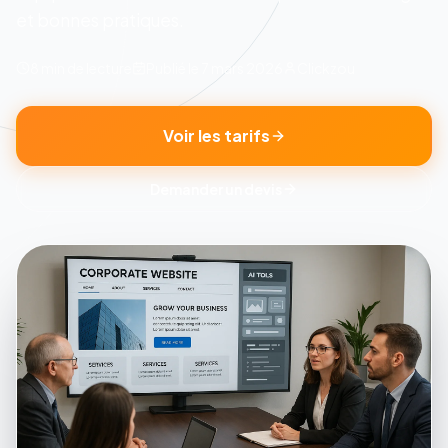
et bonnes pratiques.
8 min
de lecture
Publié le
7 mars 2026
Clickzou
Voir les tarifs
Demander un devis