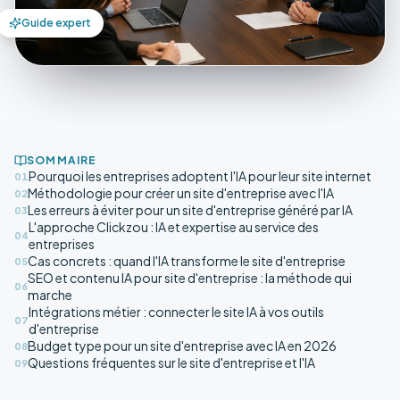
Guide expert
SOMMAIRE
Pourquoi les entreprises adoptent l'IA pour leur site internet
01
Méthodologie pour créer un site d'entreprise avec l'IA
02
Les erreurs à éviter pour un site d'entreprise généré par IA
03
L'approche Clickzou : IA et expertise au service des
04
entreprises
Cas concrets : quand l'IA transforme le site d'entreprise
05
SEO et contenu IA pour site d'entreprise : la méthode qui
06
marche
Intégrations métier : connecter le site IA à vos outils
07
d'entreprise
Budget type pour un site d'entreprise avec IA en 2026
08
Questions fréquentes sur le site d'entreprise et l'IA
09