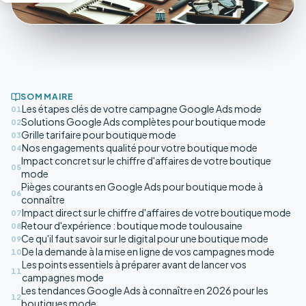
SOMMAIRE
Les étapes clés de votre campagne Google Ads mode
01
Solutions Google Ads complètes pour boutique mode
02
Grille tarifaire pour boutique mode
03
Nos engagements qualité pour votre boutique mode
04
Impact concret sur le chiffre d'affaires de votre boutique
05
mode
Pièges courants en Google Ads pour boutique mode à
06
connaître
Impact direct sur le chiffre d'affaires de votre boutique mode
07
Retour d'expérience : boutique mode toulousaine
08
Ce qu'il faut savoir sur le digital pour une boutique mode
09
De la demande à la mise en ligne de vos campagnes mode
10
Les points essentiels à préparer avant de lancer vos
11
campagnes mode
Les tendances Google Ads à connaître en 2026 pour les
12
boutiques mode