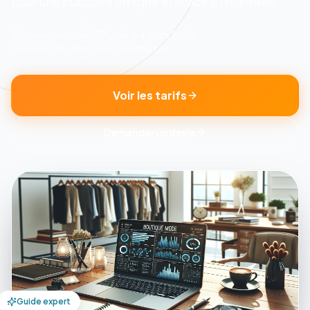
pour une publicite en ligne efficace et maîtrisée.
8 min
de lecture
Publié le
4 mars 2026
Laurent M., directeur commercial
Voir les tarifs
Demander un devis
Guide expert