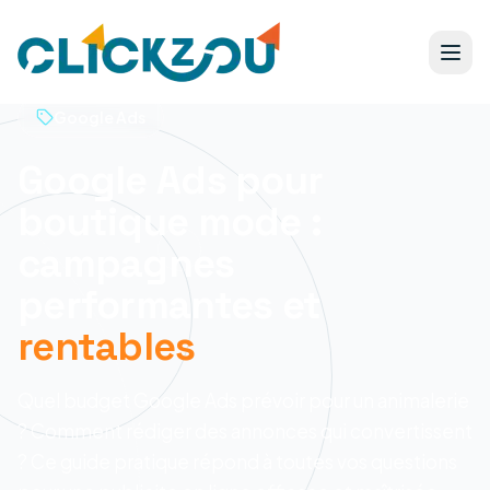
Google Ads
Google Ads pour
boutique mode :
campagnes
performantes et
rentables
Quel budget Google Ads prévoir pour un animalerie
? Comment rédiger des annonces qui convertissent
? Ce guide pratique répond à toutes vos questions