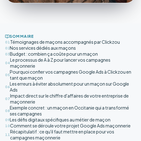
SOMMAIRE
Témoignages de maçons accompagnés par Clickzou
01
Nos services dédiés aux maçons
02
Budget : combien ça coûte pour un maçon
03
Le processus de A à Z pour lancer vos campagnes
04
maçonnerie
Pourquoi confier vos campagnes Google Ads à Clickzou en
05
tant que maçon
Les erreurs à éviter absolument pour un maçon sur Google
06
Ads
Impact direct sur le chiffre d'affaires de votre entreprise de
07
maçonnerie
Exemple concret : un maçon en Occitanie qui a transformé
08
ses campagnes
Les défis digitaux spécifiques au métier de maçon
09
Comment se déroule votre projet Google Ads maçonnerie
10
Récapitulatif : ce qu'il faut mettre en place pour vos
11
campagnes maçonnerie