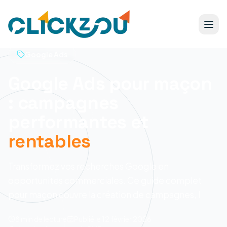
Google Ads
Google Ads pour maçon
: campagnes
performantes et
rentables
Transformez vos recherches Google en
opportunites commerciales. Ce guide complet
pour maçon couvre la création de campagnes, l
8 min
de lecture
Publié le
12 février 2026