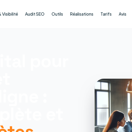
Visibilité
Audit SEO
Outils
Réalisations
Tarifs
Avis
ital pour
et
igne :
plète et
ètes