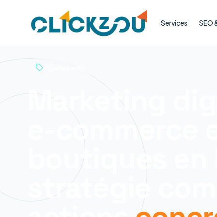
Services
SEO & 
Agence web
Marketing dig
e-commerce 
boutiques en l
stratégie com
actions
concr