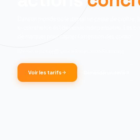
Dans un monde où le digital ne cesse de croître, l
e-commerce est devenue indispensable. Les bou
démarquer pour capter l'attention des conso
9 min
de lecture
Publié le
5 mars 2026
Clickzou
Voir les tarifs
Demander un devis