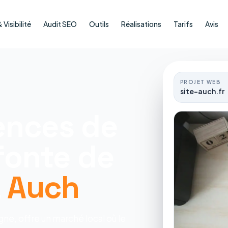
Visibilité
Audit SEO
Outils
Réalisations
Tarifs
Avis
PROJET WEB
site-auch.fr
ences de
fonte de
à
Auch
ne, offre un marché local où le