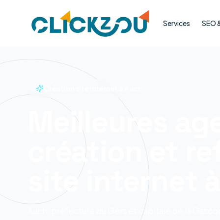
Services
SEO & 
Création site internet à Auch
Meilleures ag
création et re
site internet 
Auch, préfecture du Gers et capitale de la Gascog