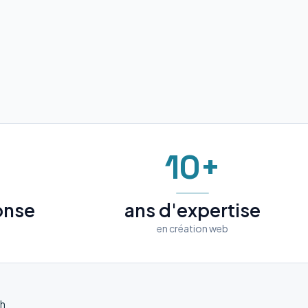
10+
onse
ans d'expertise
en création web
ch