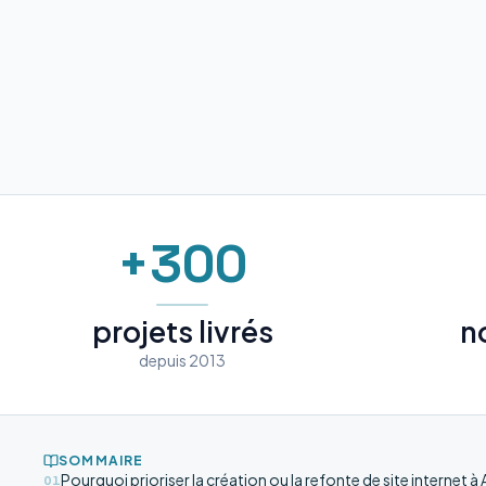
+300
projets livrés
n
depuis 2013
SOMMAIRE
Pourquoi prioriser la création ou la refonte de site internet à
01