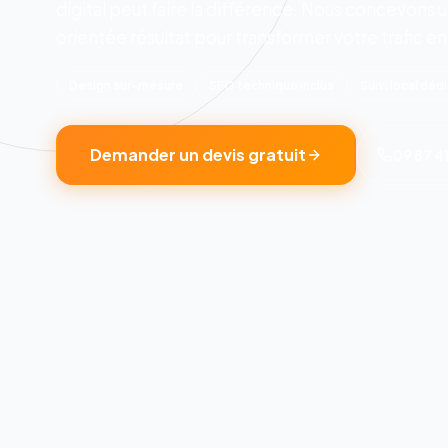
digital peut faire la différence.
Nous concevons un
orientée résultat pour transformer votre trafic e
Design sur-mesure
SEO technique inclus
Suivi local déd
Demander un devis gratuit
09 87 41