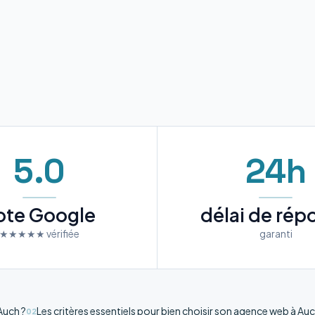
5.0
24h
ote Google
délai de rép
★★★★★ vérifiée
garanti
 Auch ?
Les critères essentiels pour bien choisir son agence web à Au
02