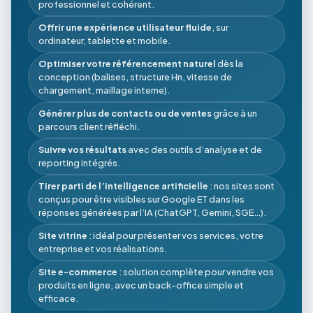
professionnel et cohérent.
Offrir une expérience utilisateur fluide
, sur
ordinateur, tablette et mobile.
Optimiser votre référencement naturel
dès la
conception (balises, structure Hn, vitesse de
chargement, maillage interne).
Générer plus de contacts ou de ventes
grâce à un
parcours client réfléchi.
Suivre vos résultats
avec des outils d’analyse et de
reporting intégrés.
Tirer parti de l’intelligence artificielle
: nos sites sont
conçus pour être visibles sur Google ET dans les
réponses générées par l’IA (ChatGPT, Gemini, SGE…).
Site vitrine
: idéal pour présenter vos services, votre
entreprise et vos réalisations.
Site e-commerce
: solution complète pour vendre vos
produits en ligne, avec un back-office simple et
efficace.