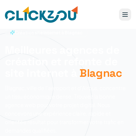
Création site internet à Blagnac
Meilleures agences de
création et refonte de
site internet à
Blagnac
Blagnac, ville de l'aéroport et d'Airbus, concentre
un tissu économique dense. Trouvez la bonne
agence web pour votre projet digital.
Nous
concevons une expérience claire, rapide et
orientée résultat pour transformer votre trafic en
demandes qualifiées.