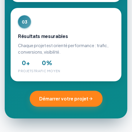
03
Résultats mesurables
Chaque projet est orienté performance : trafic,
conversions, visibilité.
0
+
0
%
PROJETS
TRAFIC MOYEN
Démarrer votre projet