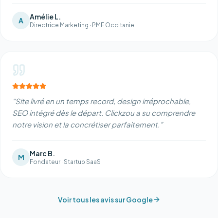
Amélie L.
A
Directrice Marketing
·
PME Occitanie
“
Site livré en un temps record, design irréprochable,
SEO intégré dès le départ. Clickzou a su comprendre
notre vision et la concrétiser parfaitement.
”
Marc B.
M
Fondateur
·
Startup SaaS
Voir tous les avis sur Google