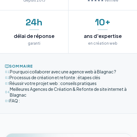
depuis 2013
★★★★★ vérifiée
24h
10+
délai de réponse
ans d'expertise
garanti
en création web
SOMMAIRE
Pourquoi collaborer avec une agence web à Blagnac ?
01
Processus de création et refonte : étapes clés
02
Réussir votre projet web : conseils pratiques
03
Meilleures Agences de Création & Refonte de site internet à
04
Blagnac
FAQ :
05