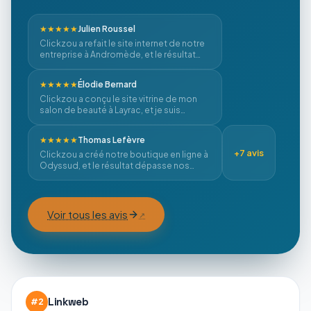
★★★★★
Julien Roussel
Clickzou a refait le site internet de notre
entreprise à Andromède, et le résultat
est impeccable ! …
★★★★★
Élodie Bernard
Clickzou a conçu le site vitrine de mon
salon de beauté à Layrac, et je suis
enchantée du résultat. …
★★★★★
Thomas Lefèvre
+
7
avis
Clickzou a créé notre boutique en ligne à
Odyssud, et le résultat dépasse nos
attentes. Le site est …
Voir tous les avis
Linkweb
#
2