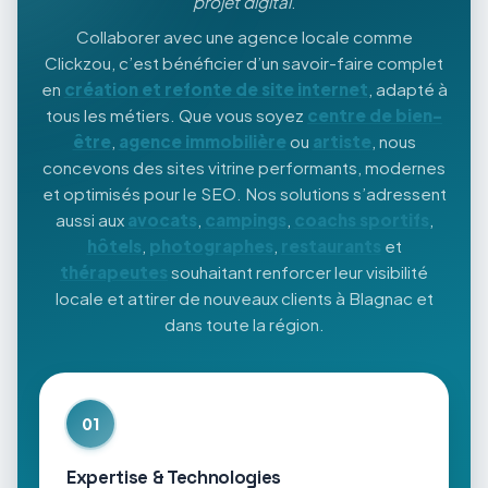
projet digital
.
Collaborer avec une agence locale comme
Clickzou, c’est bénéficier d’un savoir-faire complet
en
création et refonte de site internet
, adapté à
tous les métiers. Que vous soyez
centre de bien-
être
,
agence immobilière
ou
artiste
, nous
concevons des sites vitrine performants, modernes
et optimisés pour le SEO. Nos solutions s’adressent
aussi aux
avocats
,
campings
,
coachs sportifs
,
hôtels
,
photographes
,
restaurants
et
thérapeutes
souhaitant renforcer leur visibilité
locale et attirer de nouveaux clients à Blagnac et
dans toute la région.
01
Expertise & Technologies