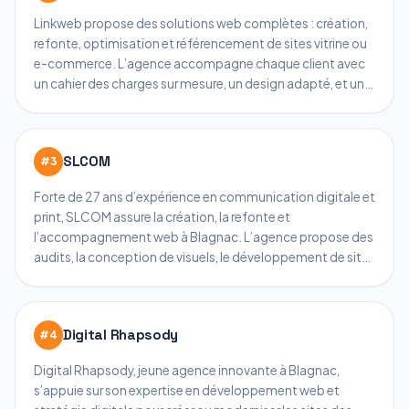
Linkweb propose des solutions web complètes : création,
refonte, optimisation et référencement de sites vitrine ou
e-commerce. L’agence accompagne chaque client avec
un cahier des charges sur mesure, un design adapté, et une
sécurité renforcée. Linkweb accorde une grande
importance à la conformité RGPD et à la qualité du
référencement, tout en développant des outils et
SLCOM
#
3
applications personnalisés. Grâce à plus de 10 ans
d’expertise locale, Linkweb apporte des stratégies solides
Forte de 27 ans d’expérience en communication digitale et
et une expérience reconnue auprès des PME et commerces
print, SLCOM assure la création, la refonte et
de Blagnac et sa région.
l’accompagnement web à Blagnac. L’agence propose des
audits, la conception de visuels, le développement de sites
vitrine/e-commerce, et un suivi SEO complet. SLCOM
conçoit chaque site pour la performance et l’autonomie
du client, tout en mettant en avant son savoir-faire print et
Digital Rhapsody
#
4
web. Son offre d’accompagnement global et sa capacité
à gérer différents secteurs en font un choix pertinent pour
Digital Rhapsody, jeune agence innovante à Blagnac,
les entreprises locales désireuses de structurer leur
s’appuie sur son expertise en développement web et
communication.