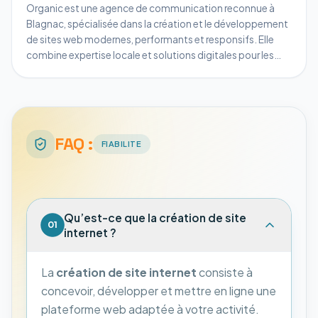
Organic est une agence de communication reconnue à
attentif.
Blagnac, spécialisée dans la création et le développement
de sites web modernes, performants et responsifs. Elle
combine expertise locale et solutions digitales pour les
entreprises, de la PME à la multinationale. Avec une note de
satisfaction élevée, Organic propose campagnes réseaux
sociaux, créations graphiques et optimisation SEO, tout
en assurant une stratégie digitale complète pour
transformer la visibilité et l’image de marque de ses clients.
FAQ :
FIABILITE
Qu’est-ce que la création de site
01
internet ?
La
création de site internet
consiste à
concevoir, développer et mettre en ligne une
plateforme web adaptée à votre activité.