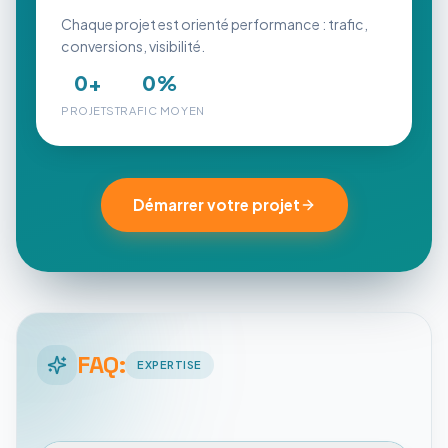
Chaque projet est orienté performance : trafic,
conversions, visibilité.
0
+
0
%
PROJETS
TRAFIC MOYEN
Démarrer votre projet
FAQ:
EXPERTISE