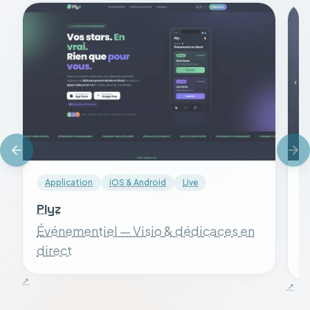
Application
iOS & Android
Live
Plyz
S
Événementiel — Visio & dédicaces en
S
direct