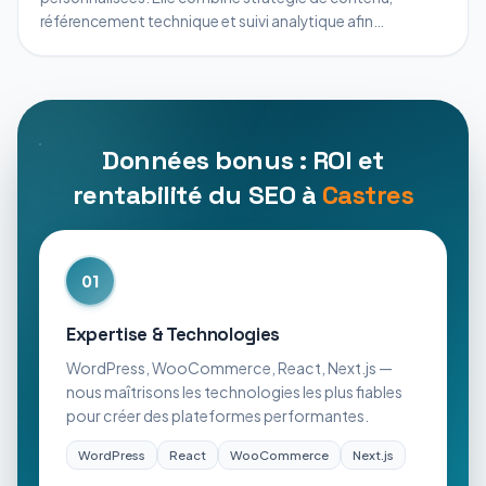
référencement technique et suivi analytique afin
d’augmenter le trafic organique des entreprises locales et
de renforcer leur position sur Google.
Données bonus : ROI et
rentabilité du SEO à
Castres
01
Expertise & Technologies
WordPress, WooCommerce, React, Next.js —
nous maîtrisons les technologies les plus fiables
pour créer des plateformes performantes.
WordPress
React
WooCommerce
Next.js