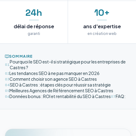
24h
10+
délai de réponse
ans d'expertise
garanti
en création web
SOMMAIRE
Pourquoi le SEO est-il si stratégique pour les entreprises de
01
Castres ?
Les tendances SEO à ne pas manquer en 2026
02
Comment choisir son agence SEO à Castres
03
SEO à Castres : étapes clés pour réussir sa stratégie
04
Meilleures Agences de Référencement SEO à Castres
05
Données bonus : ROI et rentabilité du SEO à Castres
FAQ:
06
07