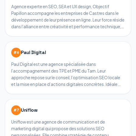
Agence experte en SEO, SEA et UX design, Objectif
Papillon accompagne les entreprises de Castres dans le
développement de leur présence en ligne. Leur force réside
dans l’alliance entre créativité et performance technique,
garantissant un référencement efficace et durable.
Paul Digital
#
6
Paul Digital est une agence spécialisée dans
l’accompagnement des TPE et PME du Tarn. Leur
approche repose sur le conseil, l’optimisation SEO locale
et la mise en place d’actions digitales concrètes. Idéale
pour les entreprises castroises qui souhaitent améliorer
leur visibilité sans perdre de temps.
Uniflow
#
7
Uniflow est une agence de communication et de
marketing digital qui propose des solutions SEO
personnalisées. Elle combine stratégie de contenu,