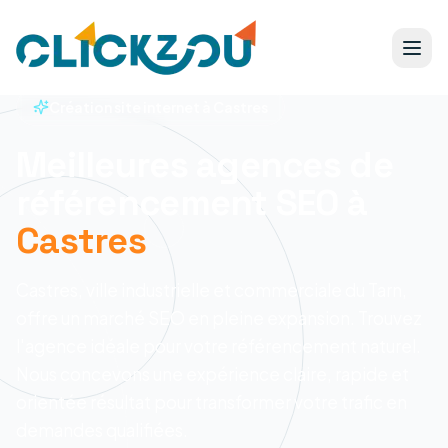
Création site internet à Castres
Meilleures agences de
référencement SEO à
Castres
Castres, ville industrielle et commerciale du Tarn,
offre un marché SEO en pleine expansion. Trouvez
l'agence idéale pour votre référencement naturel.
Nous concevons une expérience claire, rapide et
orientée résultat pour transformer votre trafic en
demandes qualifiées.