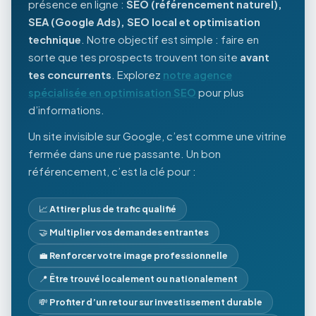
présence en ligne :
SEO (référencement naturel),
SEA (Google Ads), SEO local et optimisation
technique
. Notre objectif est simple : faire en
sorte que tes prospects trouvent ton site
avant
tes concurrents
. Explorez
notre agence
spécialisée en optimisation SEO
pour plus
d’informations.
Un site invisible sur Google, c’est comme une vitrine
fermée dans une rue passante. Un bon
référencement, c’est la clé pour :
📈
Attirer plus de trafic qualifié
🤝
Multiplier vos demandes entrantes
💼
Renforcer votre image professionnelle
📍
Être trouvé localement ou nationalement
💸
Profiter d’un retour sur investissement durable