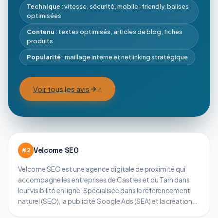
Technique
: vitesse, sécurité, mobile-friendly, balises
optimisées
Contenu
: textes optimisés, articles de blog, fiches
produits
Popularité
: maillage interne et netlinking stratégique
Voir tous les avis
Velcome SEO
#
2
Velcome SEO est une agence digitale de proximité qui
accompagne les entreprises de Castres et du Tarn dans
leur visibilité en ligne. Spécialisée dans le référencement
naturel (SEO), la publicité Google Ads (SEA) et la création
de contenus optimisés, l’agence met en place des