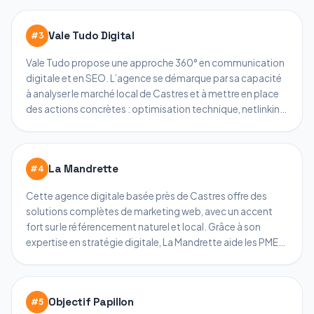
stratégies sur mesure pour améliorer durablement le
positionnement des sites web et accroître le trafic qualifié.
Vale Tudo Digital
#
3
Vale Tudo propose une approche 360° en communication
digitale et en SEO. L’agence se démarque par sa capacité
à analyser le marché local de Castres et à mettre en place
des actions concrètes : optimisation technique, netlinking,
rédaction de contenus et suivi de performance. Leur
objectif : transformer la visibilité en ligne en véritables
opportunités commerciales.
La Mandrette
#
4
Cette agence digitale basée près de Castres offre des
solutions complètes de marketing web, avec un accent
fort sur le référencement naturel et local. Grâce à son
expertise en stratégie digitale, La Mandrette aide les PME
et commerçants tarnais à gagner en notoriété et à attirer
de nouveaux clients grâce à Google.
Objectif Papillon
#
5