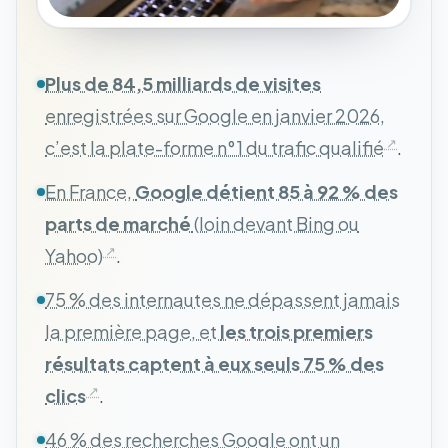
Plus de 84,5 milliards de visites
enregistrées sur Google en janvier 2026,
c’est la plate-forme n°1 du trafic qualifié
.
En France,
Google détient 85 à 92 % des
parts de marché
(loin devant Bing ou
Yahoo)
.
75 % des internautes ne dépassent jamais
la première page, et
les trois premiers
résultats captent à eux seuls 75 % des
clics
.
46 % des recherches Google ont un