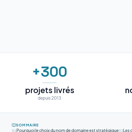
+300
projets livrés
n
depuis 2013
SOMMAIRE
Pourquoi le choix du nom de domaine est stratégique
Les 
01
02