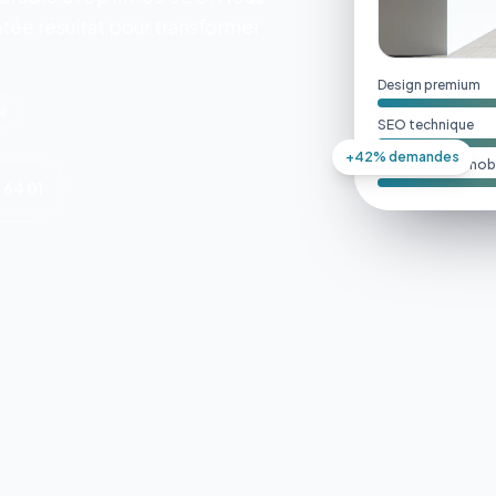
tée résultat pour transformer
Design premium
ié
SEO technique
+42% demandes
Performance mobi
 64 01