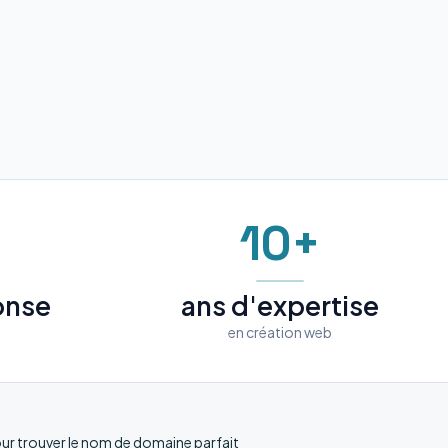
10+
onse
ans d'expertise
en création web
r trouver le nom de domaine parfait