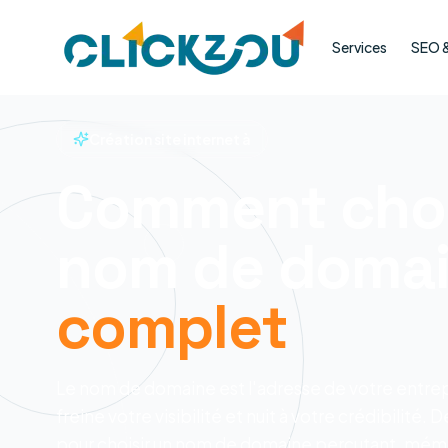
Services
SEO & 
Création site internet à
Comment choi
nom de domai
complet
Le nom de domaine est l'adresse de votre entrepris
freine votre visibilité et nuit à votre crédibilité
pour choisir un nom de domaine percutant, mém