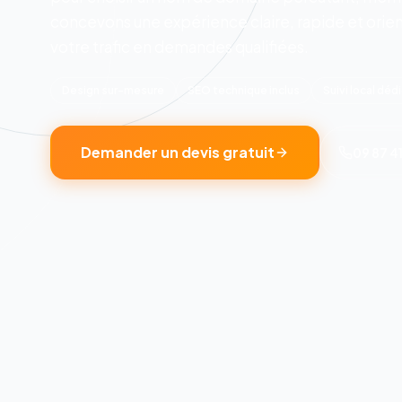
concevons une expérience claire, rapide et orien
votre trafic en demandes qualifiées.
Design sur-mesure
SEO technique inclus
Suivi local déd
Demander un devis gratuit
09 87 41