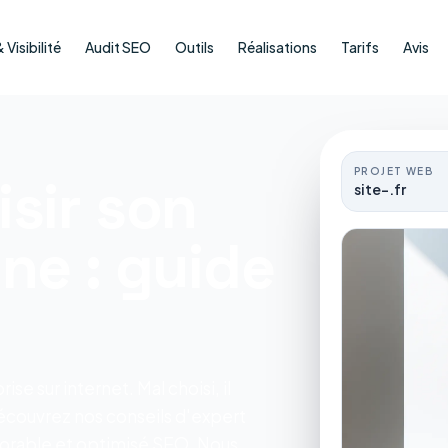
Visibilité
Audit SEO
Outils
Réalisations
Tarifs
Avis
PROJET WEB
sir son
site-.fr
ne : guide
e sur internet. Mal choisi, il
. Découvrez nos conseils d'expert
orable et optimisé SEO.
Nous