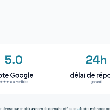
5.0
24h
ote Google
délai de rép
★★★★★ vérifiée
garanti
critères pour choisir un nom de domaine efficace
Notre méthode pou
03