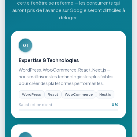
cette fenêtre se referme — les concurrents qui
auront pris de l'avance sur Google seront difficiles à
déloger.
01
Expertise & Technologies
WordPress, WooCommerce, React, Next.js —
nous maîtrisons les technologies les plus fiables
pour créer des plateformes performantes.
WordPress
React
WooCommerce
Next.js
Satisfaction client
0
%