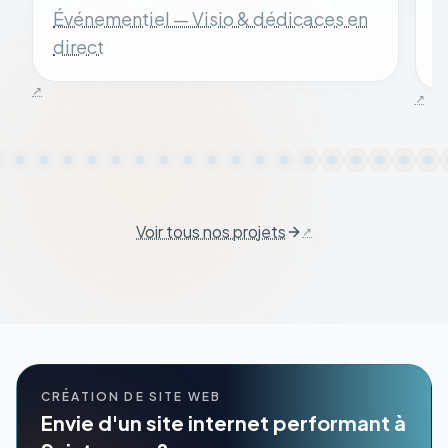
Événementiel — Visio & dédicaces en
S
direct
Voir tous nos projets
CRÉATION DE SITE WEB
Envie d'un site internet performant à