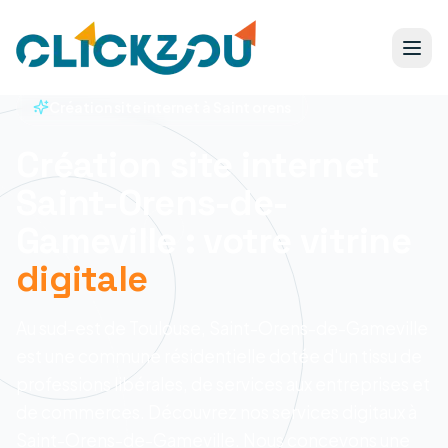
Création site internet à Saint orens
Création site internet
Saint-Orens-de-
Gameville : votre vitrine
digitale
Au sud-est de Toulouse, Saint-Orens-de-Gameville
est une commune résidentielle dotée d'un tissu de
professions libérales, de services aux entreprises et
de commerces. Découvrez nos services digitaux à
Saint-Orens-de-Gameville.
Nous concevons une