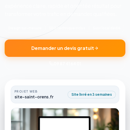
expérience claire, rapide et orientée résultat pour
transformer votre trafic en demandes qualifiées.
Design sur-mesure
SEO technique inclus
Suivi local dédié
Demander un devis gratuit
09 87 41 64 01
PROJET WEB
Site livré en 3 semaines
site-saint-orens.fr