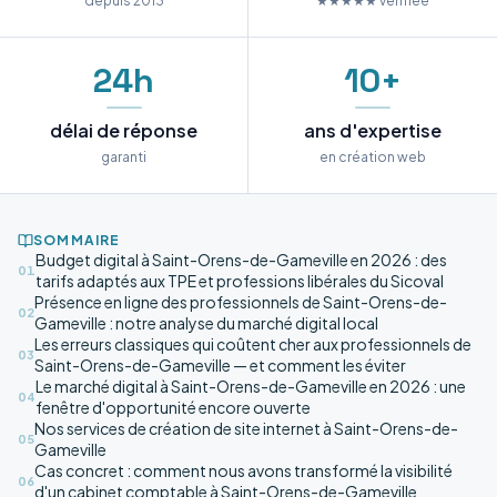
depuis 2013
★★★★★ vérifiée
24h
10+
délai de réponse
ans d'expertise
garanti
en création web
SOMMAIRE
Budget digital à Saint-Orens-de-Gameville en 2026 : des
01
tarifs adaptés aux TPE et professions libérales du Sicoval
Présence en ligne des professionnels de Saint-Orens-de-
02
Gameville : notre analyse du marché digital local
Les erreurs classiques qui coûtent cher aux professionnels de
03
Saint-Orens-de-Gameville — et comment les éviter
Le marché digital à Saint-Orens-de-Gameville en 2026 : une
04
fenêtre d'opportunité encore ouverte
Nos services de création de site internet à Saint-Orens-de-
05
Gameville
Cas concret : comment nous avons transformé la visibilité
06
d'un cabinet comptable à Saint-Orens-de-Gameville