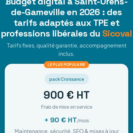
Budget digital à Saint-Orens-
de-Gameville en 2026 : des
tarifs adaptés aux TPE et
professions libérales du
Sicoval
Tarifs fixes, qualité garantie, accompagnement
inclus.
LE PLUS POPULAIRE
pack Croissance
900 € HT
Frais de mise en service
+ 90 € HT
/mois
Maintenance, sécurité, SEO & mises à jour