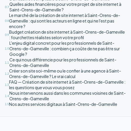
Quelles aides financières pour votre projet de site internet à
07
Saint-Orens-de-Gameville ?
Le marché de la création de site internet à Saint-Orens-de-
Gameville : qui sont les acteurs en ligne et qui ne l'est pas
08
encore ?
Budget création de site internet à Saint-Orens-de-Gameville
09
: fourchettes réalistes selon votre profil
L'enjeu digital concret pour les professionnels de Saint-
Orens-de-Gameville : combien ça coûte de ne pas être sur
10
Google ?
Ce qui nous différencie pour les professionnels de Saint-
11
Orens-de-Gameville
Créer son site soi-même ou le confier à une agence à Saint-
12
Orens-de-Gameville ? Le vrai calcul
FAQ — Création de site internet à Saint-Orens-de-Gameville :
13
les questions que vous vous posez
Nous intervenons aussi dans les communes voisines de Saint-
14
Orens-de-Gameville
Nos autres services digitaux à Saint-Orens-de-Gameville
15