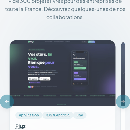
+ de 300 projets livrés pour des entreprises de
toute la France. Découvrez quelques-unes de nos
collaborations.
Application
iOS & Android
Live
Plyz
S