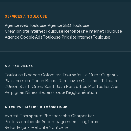
SERVICES À TOULOUSE
Agence web Toulouse
·
Agence SEO Toulouse
·
Création site internet Toulouse
·
Refonte site internet Toulouse
·
Agence Google Ads Toulouse
·
Prix site internet Toulouse
AUTRES VILLES
Toulouse
·
Blagnac
·
Colomiers
·
Tournefeuille
·
Muret
·
Cugnaux
·
Plaisance-du-Touch
·
Balma
·
Ramonville
·
Castanet-Tolosan
·
L'Union
·
Saint-Orens
·
Saint-Jean
·
Fonsorbes
·
Montpellier
·
Albi
·
Perpignan
·
Nîmes
·
Béziers
·
Toute l'agglomération
SITES PAR MÉTIER & THÉMATIQUE
Avocat
·
Thérapeute
·
Photographe
·
Charpentier
·
Profession libérale
·
Accompagnement long terme
·
Refonte (prix)
·
Refonte Montpellier