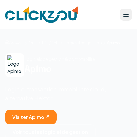
Accueil
Outils TPE/PME
Logiciel de gestion
Apimo
Logiciels de gestion & comptabilité
Apimo
Logiciel transaction immobilière cloud,
alternative Hektor.
Visiter
Apimo
Voir tous les
logiciel de gestion