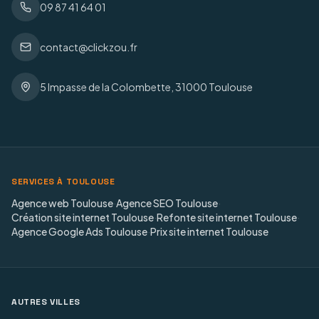
09 87 41 64 01
contact@clickzou.fr
5 Impasse de la Colombette, 31000 Toulouse
SERVICES À TOULOUSE
Agence web Toulouse
·
Agence SEO Toulouse
·
Création site internet Toulouse
·
Refonte site internet Toulouse
·
Agence Google Ads Toulouse
·
Prix site internet Toulouse
AUTRES VILLES