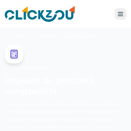
Accueil
Outils TPE/PME
Logiciel de gestion
29
outils sélectionnés
Logiciels de gestion &
comptabilité
Les logiciels de gestion intégrée (ERP/comptabilité)
sont devenus accessibles aux TPE/PME grâce au cloud.
Comptabilité automatisée, déclarations TVA, paie,
gestion des stocks, intégration bancaire : choisissez