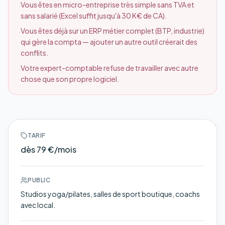
Vous êtes en micro-entreprise très simple sans TVA et
·
sans salarié (Excel suffit jusqu'à 30 K€ de CA).
Vous êtes déjà sur un ERP métier complet (BTP, industrie)
·
qui gère la compta — ajouter un autre outil créerait des
conflits.
Votre expert-comptable refuse de travailler avec autre
·
chose que son propre logiciel.
TARIF
dès 79 €/mois
PUBLIC
Studios yoga/pilates, salles de sport boutique, coachs
avec local.