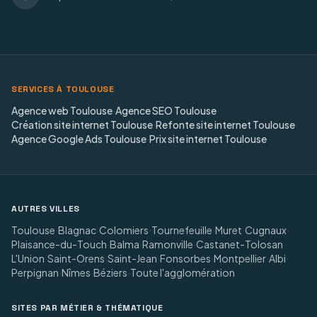
SERVICES À TOULOUSE
Agence web Toulouse
·
Agence SEO Toulouse
·
Création site internet Toulouse
·
Refonte site internet Toulouse
·
Agence Google Ads Toulouse
·
Prix site internet Toulouse
AUTRES VILLES
Toulouse
·
Blagnac
·
Colomiers
·
Tournefeuille
·
Muret
·
Cugnaux
·
Plaisance-du-Touch
·
Balma
·
Ramonville
·
Castanet-Tolosan
·
L'Union
·
Saint-Orens
·
Saint-Jean
·
Fonsorbes
·
Montpellier
·
Albi
·
Perpignan
·
Nîmes
·
Béziers
·
Toute l'agglomération
SITES PAR MÉTIER & THÉMATIQUE