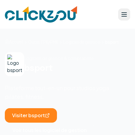
Accueil
Outils TPE/PME
Logiciel de gestion
bsport
Logiciels de gestion & comptabilité
bsport
Plateforme tout-en-un pour studios yoga,
pilates, fitness.
Visiter
bsport
Voir tous les
logiciel de gestion