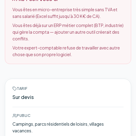
Vous êtes en micro-entreprise très simple sans TVA et
·
sans salarié (Excel suffit jusqu'à 30 K€ de CA).
Vous êtes déjà sur un ERP métier complet (BTP, industrie)
·
qui gère la compta — ajouter un autre outil créerait des
conflits.
Votre expert-comptable refuse de travailler avec autre
·
chose que son propre logiciel.
TARIF
Sur devis
PUBLIC
Campings, parcs résidentiels de loisirs, villages
vacances.