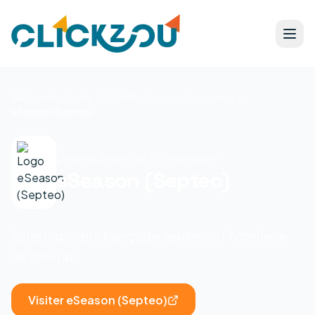
Accueil
Outils TPE/PME
Logiciel de gestion
eSeason (Septeo)
Logiciels de gestion & comptabilité
eSeason (Septeo)
Suite logicielle française leader de l'hôtellerie
de plein air.
Visiter
eSeason (Septeo)