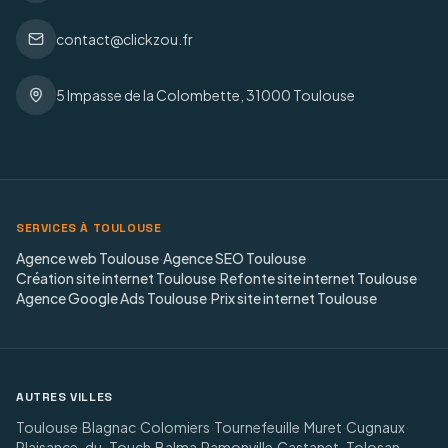
contact@clickzou.fr
5 Impasse de la Colombette, 31000 Toulouse
SERVICES À TOULOUSE
Agence web Toulouse
·
Agence SEO Toulouse
·
Création site internet Toulouse
·
Refonte site internet Toulouse
·
Agence Google Ads Toulouse
·
Prix site internet Toulouse
AUTRES VILLES
Toulouse
·
Blagnac
·
Colomiers
·
Tournefeuille
·
Muret
·
Cugnaux
·
Plaisance-du-Touch
·
Balma
·
Ramonville
·
Castanet-Tolosan
·