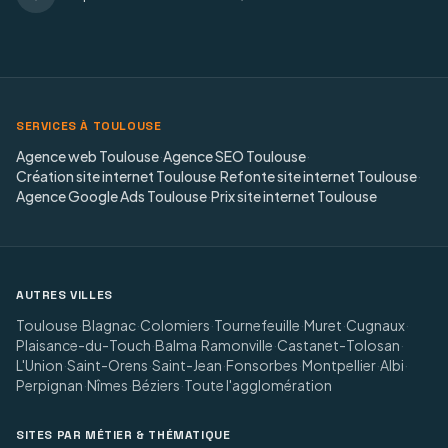
SERVICES À TOULOUSE
Agence web Toulouse
·
Agence SEO Toulouse
·
Création site internet Toulouse
·
Refonte site internet Toulouse
·
Agence Google Ads Toulouse
·
Prix site internet Toulouse
AUTRES VILLES
Toulouse
·
Blagnac
·
Colomiers
·
Tournefeuille
·
Muret
·
Cugnaux
·
Plaisance-du-Touch
·
Balma
·
Ramonville
·
Castanet-Tolosan
·
L'Union
·
Saint-Orens
·
Saint-Jean
·
Fonsorbes
·
Montpellier
·
Albi
·
Perpignan
·
Nîmes
·
Béziers
·
Toute l'agglomération
SITES PAR MÉTIER & THÉMATIQUE