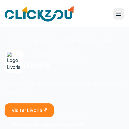
Accueil
Outils TPE/PME
Logiciel de gestion
Livoria
Logiciels de gestion & comptabilité
Livoria
Logiciel tout-en-un pour photographes mariage
et portrait.
Visiter
Livoria
Voir tous les
logiciel de gestion