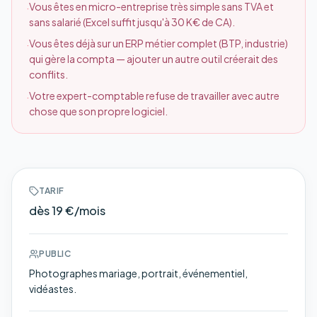
Vous êtes en micro-entreprise très simple sans TVA et
·
sans salarié (Excel suffit jusqu'à 30 K€ de CA).
Vous êtes déjà sur un ERP métier complet (BTP, industrie)
·
qui gère la compta — ajouter un autre outil créerait des
conflits.
Votre expert-comptable refuse de travailler avec autre
·
chose que son propre logiciel.
TARIF
dès 19 €/mois
PUBLIC
Photographes mariage, portrait, événementiel,
vidéastes.