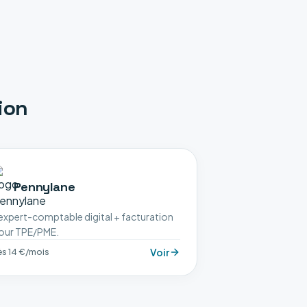
ion
Pennylane
'expert-comptable digital + facturation
our TPE/PME.
Voir
ès 14 €/mois