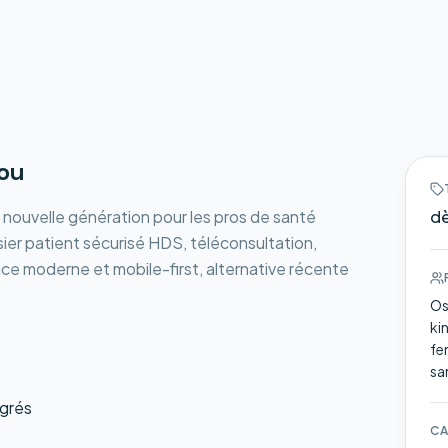
ou
e nouvelle génération pour les pros de santé
dè
sier patient sécurisé HDS, téléconsultation,
face moderne et mobile-first, alternative récente
Os
ki
fe
sa
égrés
CA