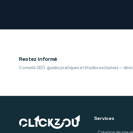
Restez informé
Conseils SEO, guides pratiques et études exclusives — dire
Services
Création de site vi