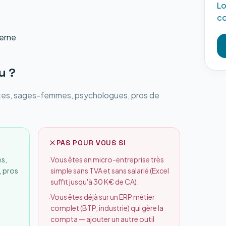
Lo
co
derne
u
?
tes, sages-femmes, psychologues, pros de
PAS POUR VOUS SI
s,
Vous êtes en micro-entreprise très
·
 pros
simple sans TVA et sans salarié (Excel
suffit jusqu'à 30 K€ de CA).
Vous êtes déjà sur un ERP métier
·
complet (BTP, industrie) qui gère la
compta — ajouter un autre outil