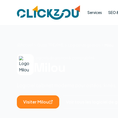
Services
SEO & 
Accueil
Outils TPE/PME
Logiciel de gestion
Milou
Logiciels de gestion & comptabilité
Milou
Logiciel cabinet moderne pour ostéos, kinés
Visiter
Milou
Voir tous les
logiciel de 