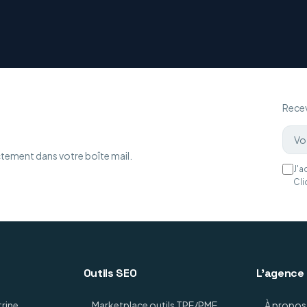
Recev
ctement dans votre boîte mail.
J'a
Cli
Outils SEO
L'agence
trine
Marketplace outils TPE/PME
À propos