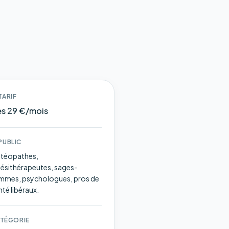
TARIF
s 29 €/mois
PUBLIC
téopathes,
nésithérapeutes, sages-
mmes, psychologues, pros de
nté libéraux.
TÉGORIE