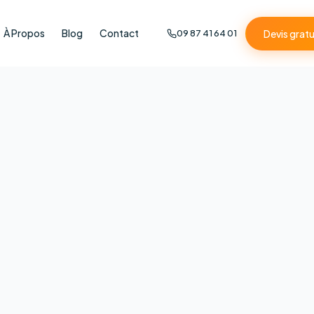
À Propos
Blog
Contact
Devis gratu
09 87 41 64 01