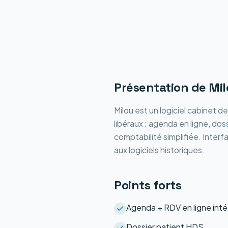
Présentation de
Mil
Milou est un logiciel cabinet d
libéraux : agenda en ligne, dos
comptabilité simplifiée. Inter
aux logiciels historiques.
Points forts
Agenda + RDV en ligne int
Dossier patient HDS