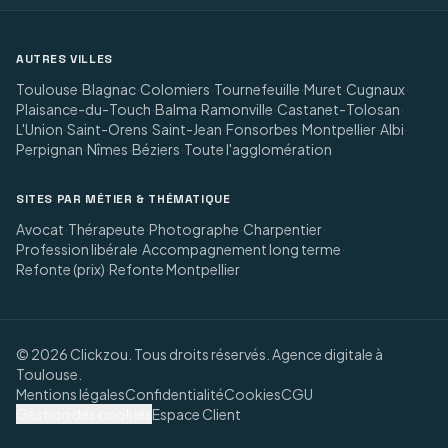
AUTRES VILLES
Toulouse
·
Blagnac
·
Colomiers
·
Tournefeuille
·
Muret
·
Cugnaux
·
Plaisance-du-Touch
·
Balma
·
Ramonville
·
Castanet-Tolosan
·
L'Union
·
Saint-Orens
·
Saint-Jean
·
Fonsorbes
·
Montpellier
·
Albi
·
Perpignan
·
Nîmes
·
Béziers
·
Toute l'agglomération
SITES PAR MÉTIER & THÉMATIQUE
Avocat
·
Thérapeute
·
Photographe
·
Charpentier
·
Profession libérale
·
Accompagnement long terme
·
Refonte (prix)
·
Refonte Montpellier
©
2026
Clickzou. Tous droits réservés. Agence digitale à
Toulouse.
Mentions légales
Confidentialité
Cookies
CGU
Gestion des cookies
Espace Client