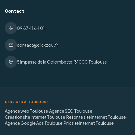
Contact
09 87 41 64 01
contact@clickzou.fr
5 Impasse de la Colombette, 31000 Toulouse
SERVICES À TOULOUSE
Agence web Toulouse
·
Agence SEO Toulouse
·
Création site internet Toulouse
·
Refonte site internet Toulouse
·
Agence Google Ads Toulouse
·
Prix site internet Toulouse