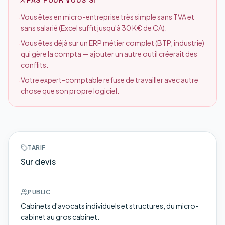
PAS POUR VOUS SI
Vous êtes en micro-entreprise très simple sans TVA et
·
sans salarié (Excel suffit jusqu'à 30 K€ de CA).
Vous êtes déjà sur un ERP métier complet (BTP, industrie)
·
qui gère la compta — ajouter un autre outil créerait des
conflits.
Votre expert-comptable refuse de travailler avec autre
·
chose que son propre logiciel.
TARIF
Sur devis
PUBLIC
Cabinets d'avocats individuels et structures, du micro-
cabinet au gros cabinet.