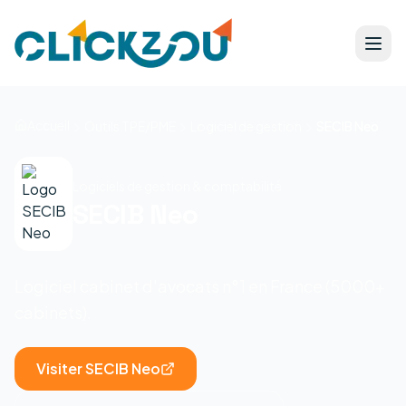
Accueil
Outils TPE/PME
Logiciel de gestion
SECIB Neo
Logiciels de gestion & comptabilité
SECIB Neo
Logiciel cabinet d'avocats n°1 en France (5000+
cabinets).
Visiter
SECIB Neo