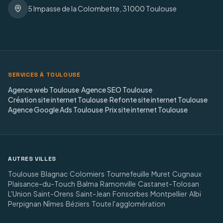
5 Impasse de la Colombette, 31000 Toulouse
SERVICES À TOULOUSE
Agence web Toulouse
·
Agence SEO Toulouse
·
Création site internet Toulouse
·
Refonte site internet Toulouse
·
Agence Google Ads Toulouse
·
Prix site internet Toulouse
AUTRES VILLES
Toulouse
·
Blagnac
·
Colomiers
·
Tournefeuille
·
Muret
·
Cugnaux
·
Plaisance-du-Touch
·
Balma
·
Ramonville
·
Castanet-Tolosan
·
L'Union
·
Saint-Orens
·
Saint-Jean
·
Fonsorbes
·
Montpellier
·
Albi
·
Perpignan
·
Nîmes
·
Béziers
·
Toute l'agglomération