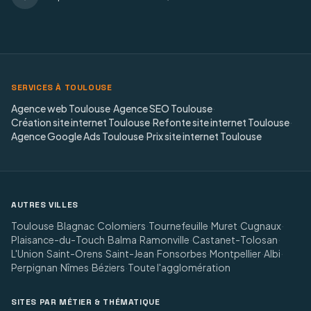
SERVICES À TOULOUSE
Agence web Toulouse
·
Agence SEO Toulouse
·
Création site internet Toulouse
·
Refonte site internet Toulouse
·
Agence Google Ads Toulouse
·
Prix site internet Toulouse
AUTRES VILLES
Toulouse
·
Blagnac
·
Colomiers
·
Tournefeuille
·
Muret
·
Cugnaux
·
Plaisance-du-Touch
·
Balma
·
Ramonville
·
Castanet-Tolosan
·
L'Union
·
Saint-Orens
·
Saint-Jean
·
Fonsorbes
·
Montpellier
·
Albi
·
Perpignan
·
Nîmes
·
Béziers
·
Toute l'agglomération
SITES PAR MÉTIER & THÉMATIQUE