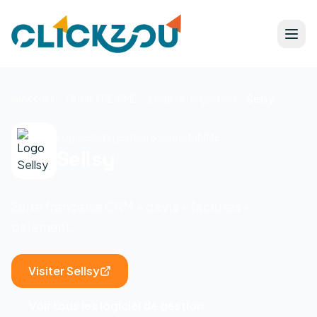
Accueil
Outils TPE/PME
Logiciel de gestion
Sellsy
Logiciels de gestion & comptabilité
Sellsy
Suite française CRM + devis + factures +
paiement.
Visiter
Sellsy
Voir tous les
logiciel de gestion