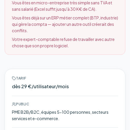
Vous êtes en micro-entreprise très simple sans TVA et
·
sans salarié (Excel suffit jusqu'à 30 K€ de CA).
Vous êtes déjà sur un ERP métier complet (BTP, industrie)
·
qui gère la compta — ajouter un autre outil créerait des
conflits.
Votre expert-comptable refuse de travailler avec autre
·
chose que son propre logiciel.
TARIF
dès 29 €/utilisateur/mois
PUBLIC
PME B2B/B2C, équipes 5-100 personnes, secteurs
services et e-commerce.