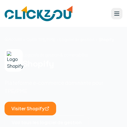
Accueil
Outils TPE/PME
Logiciel de gestion
Shopify
Logiciels de gestion & comptabilité
Shopify
Plateforme e-commerce dominante pour
TPE/PME.
Visiter
Shopify
Voir tous les
logiciel de gestion