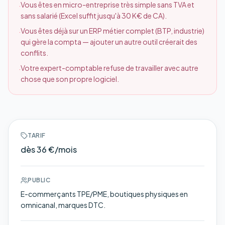
Vous êtes en micro-entreprise très simple sans TVA et
·
sans salarié (Excel suffit jusqu'à 30 K€ de CA).
Vous êtes déjà sur un ERP métier complet (BTP, industrie)
·
qui gère la compta — ajouter un autre outil créerait des
conflits.
Votre expert-comptable refuse de travailler avec autre
·
chose que son propre logiciel.
TARIF
dès 36 €/mois
PUBLIC
E-commerçants TPE/PME, boutiques physiques en
omnicanal, marques DTC.