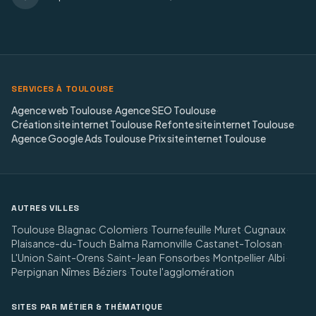
SERVICES À TOULOUSE
Agence web Toulouse
·
Agence SEO Toulouse
·
Création site internet Toulouse
·
Refonte site internet Toulouse
·
Agence Google Ads Toulouse
·
Prix site internet Toulouse
AUTRES VILLES
Toulouse
·
Blagnac
·
Colomiers
·
Tournefeuille
·
Muret
·
Cugnaux
·
Plaisance-du-Touch
·
Balma
·
Ramonville
·
Castanet-Tolosan
·
L'Union
·
Saint-Orens
·
Saint-Jean
·
Fonsorbes
·
Montpellier
·
Albi
·
Perpignan
·
Nîmes
·
Béziers
·
Toute l'agglomération
SITES PAR MÉTIER & THÉMATIQUE