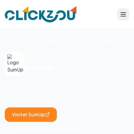
Accueil
Outils TPE/PME
Paiement en ligne
SumUp
Paiement en ligne
SumUp
Terminal de paiement + paiement en ligne pour
TPE.
Visiter
SumUp
Voir tous les
paiement en ligne