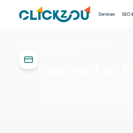
Services
SEO & 
Accueil
Outils TPE/PME
Paiement en ligne
6
outils sélectionnés
Paiement en l
Pour vendre en ligne ou encaisser à di
commission, sécurité 3D Secure, intég
adaptées aux TPE/PME et e-commerç