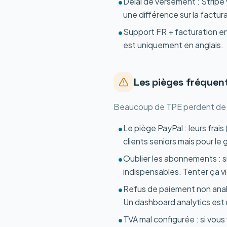
Délai de versement : Stripe v
•
une différence sur la factur
Support FR + facturation en 
•
est uniquement en anglais.
Les pièges fréquen
Beaucoup de TPE perdent de l'a
Le piège PayPal : leurs frais
•
clients seniors mais pour le 
Oublier les abonnements : si
•
indispensables. Tenter ça v
Refus de paiement non analy
•
Un dashboard analytics est 
TVA mal configurée : si vous
•