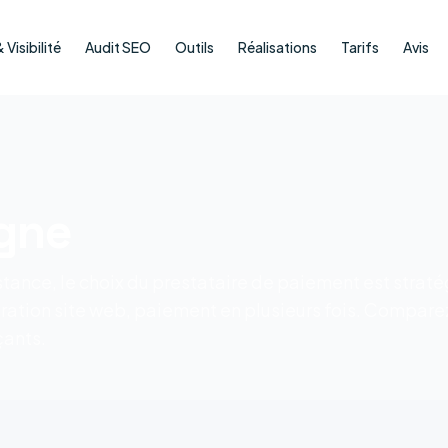
Visibilité
Audit SEO
Outils
Réalisations
Tarifs
Avis
igne
stance, le choix du prestataire de paiement est straté
ration site web, paiement en plusieurs fois. Comparez
ants.