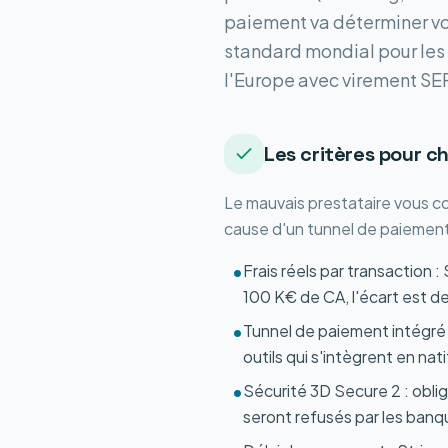
paiement va déterminer vot
standard mondial pour les 
l'Europe avec virement SEPA
Les critères pour c
Le mauvais prestataire vous coû
cause d'un tunnel de paiement 
Frais réels par transaction 
•
100 K€ de CA, l'écart est de
Tunnel de paiement intégré 
•
outils qui s'intègrent en na
Sécurité 3D Secure 2 : obli
•
seront refusés par les banq