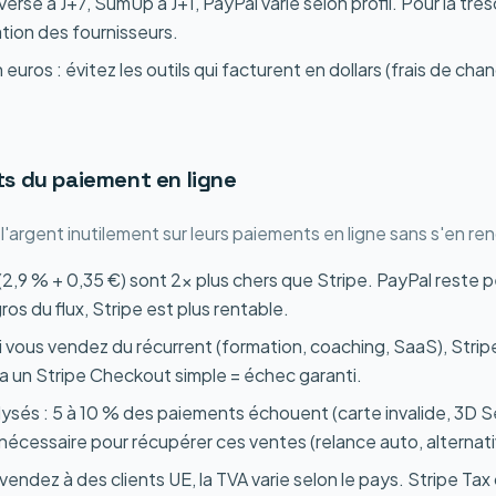
erse à J+7, SumUp à J+1, PayPal varie selon profil. Pour la trés
ation des fournisseurs.
euros : évitez les outils qui facturent en dollars (frais de ch
ts du paiement en ligne
rgent inutilement sur leurs paiements en ligne sans s'en ren
 (2,9 % + 0,35 €) sont 2x plus chers que Stripe. PayPal reste p
gros du flux, Stripe est plus rentable.
 vous vendez du récurrent (formation, coaching, SaaS), Stripe 
ia un Stripe Checkout simple = échec garanti.
sés : 5 à 10 % des paiements échouent (carte invalide, 3D Se
nécessaire pour récupérer ces ventes (relance auto, alternat
 vendez à des clients UE, la TVA varie selon le pays. Stripe Ta