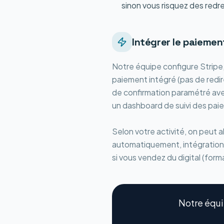
sinon vous risquez des red
Intégrer le paiement
Notre équipe configure Stripe,
paiement intégré (pas de redi
de confirmation paramétré avec
un dashboard de suivi des paie
Selon votre activité, on peut al
automatiquement, intégration 
si vous vendez du digital (forma
Notre équi