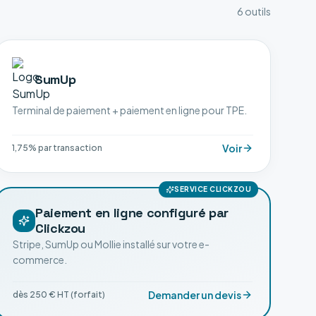
6
outil
s
SumUp
Terminal de paiement + paiement en ligne pour TPE.
Voir
1,75% par transaction
SERVICE CLICKZOU
Paiement en ligne configuré par
Clickzou
Stripe, SumUp ou Mollie installé sur votre e-
commerce.
Demander un devis
dès 250 € HT (forfait)