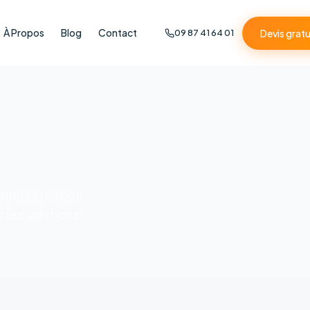
À Propos
Blog
Contact
Devis gratu
09 87 41 64 01
gique : taux de
 les solutions