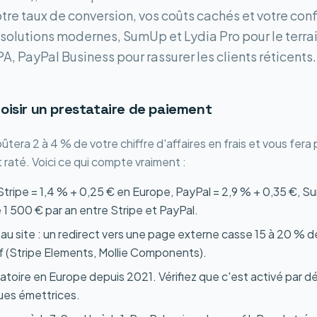
re taux de conversion, vos coûts cachés et votre confo
solutions modernes, SumUp et Lydia Pro pour le terrai
, PayPal Business pour rassurer les clients réticents.
hoisir un prestataire de paiement
tera 2 à 4 % de votre chiffre d'affaires en frais et vous fera
raté. Voici ce qui compte vraiment :
: Stripe = 1,4 % + 0,25 € en Europe, PayPal = 2,9 % + 0,35 €, 
 1 500 € par an entre Stripe et PayPal.
au site : un redirect vers une page externe casse 15 à 20 % 
tif (Stripe Elements, Mollie Components).
gatoire en Europe depuis 2021. Vérifiez que c'est activé par 
ues émettrices.