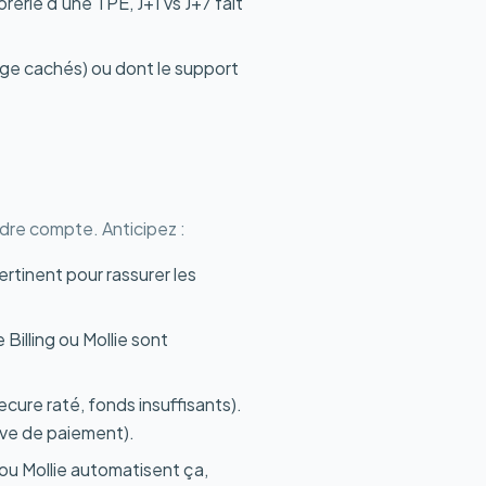
orerie d'une TPE, J+1 vs J+7 fait
ange cachés) ou dont le support
dre compte. Anticipez :
ertinent pour rassurer les
Billing ou Mollie sont
cure raté, fonds insuffisants).
ive de paiement).
x ou Mollie automatisent ça,