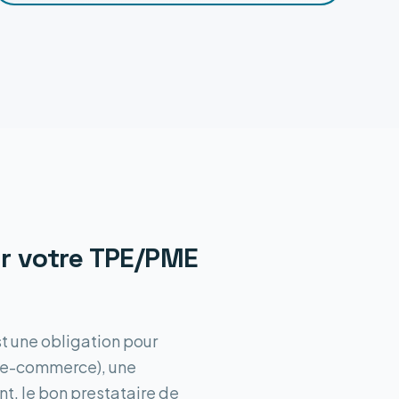
r votre TPE/PME
st une obligation pour
 (e-commerce), une
t, le bon prestataire de