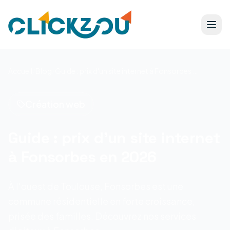
Accueil
/
Blog
/
Guide : prix d'un site internet à Fonsorbes en 2026
Création web
Guide : prix d'un site internet
à Fonsorbes en 2026
À l'ouest de Toulouse, Fonsorbes est une
commune résidentielle en forte croissance,
prisée des familles. Découvrez nos services