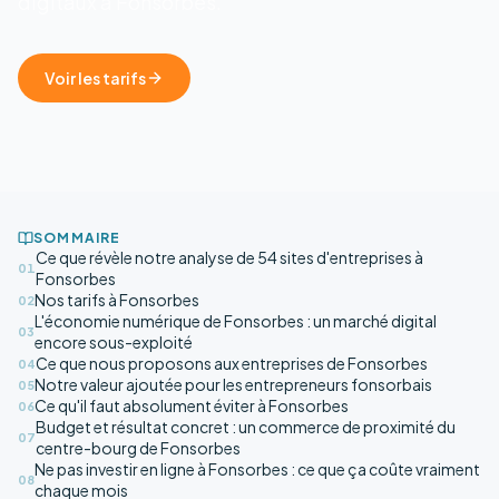
digitaux à Fonsorbes.
Voir les tarifs
SOMMAIRE
Ce que révèle notre analyse de 54 sites d'entreprises à
01
Fonsorbes
Nos tarifs à Fonsorbes
02
L'économie numérique de Fonsorbes : un marché digital
03
encore sous-exploité
Ce que nous proposons aux entreprises de Fonsorbes
04
Notre valeur ajoutée pour les entrepreneurs fonsorbais
05
Ce qu'il faut absolument éviter à Fonsorbes
06
Budget et résultat concret : un commerce de proximité du
07
centre-bourg de Fonsorbes
Ne pas investir en ligne à Fonsorbes : ce que ça coûte vraiment
08
chaque mois