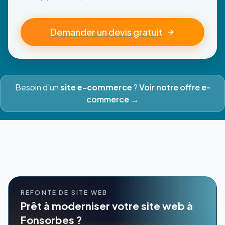
Demander un devis gratuit
Besoin d'un
site e-commerce
?
Voir notre offre e-
commerce →
REFONTE DE SITE WEB
Prêt à moderniser votre site web à
Fonsorbes ?