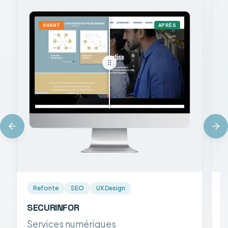
AVANT
APRÈS
Refonte
SEO
UX Design
SECURINFOR
S
Services numériques
A