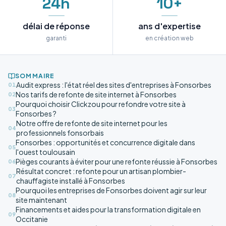
24h
10+
délai de réponse
ans d'expertise
garanti
en création web
SOMMAIRE
Audit express : l'état réel des sites d'entreprises à Fonsorbes
01
Nos tarifs de refonte de site internet à Fonsorbes
02
Pourquoi choisir Clickzou pour refondre votre site à
03
Fonsorbes ?
Notre offre de refonte de site internet pour les
04
professionnels fonsorbais
Fonsorbes : opportunités et concurrence digitale dans
05
l'ouest toulousain
Pièges courants à éviter pour une refonte réussie à Fonsorbes
06
Résultat concret : refonte pour un artisan plombier-
07
chauffagiste installé à Fonsorbes
Pourquoi les entreprises de Fonsorbes doivent agir sur leur
08
site maintenant
Financements et aides pour la transformation digitale en
09
Occitanie