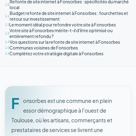
Refonte de site internet à Fonsorbes : spécificités du marché
10
local
Budget refonte de site internet à Fonsorbes : fourchettes et
11
retour sur investissement
Le moment idéal pour refondre votre site à Fonsorbes
12
Votre site à Fonsorbes mérite-t-il d'être optimisé ou
13
entièrement refondu ?
Vos questions sur la refonte de site internet à Fonsorbes
14
Communes voisines de Fonsorbes
15
Complétez votre stratégie digitale à Fonsorbes
16
F
onsorbes est une commune en plein
essor démographique à l'ouest de
Toulouse, où les artisans, commerçants et
prestataires de services se livrent une