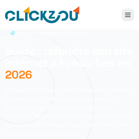
Refonte site internet à Fonsorbes
Guide : refondre son site
internet à Fonsorbes en
2026
À l'ouest de Toulouse, Fonsorbes est une commune
résidentielle en forte croissance, prisée des
familles. Découvrez nos services digitaux à
Fonsorbes.
Nous concevons une expérience claire,
rapide et orientée résultat pour transformer votre
trafic en demandes qualifiées.