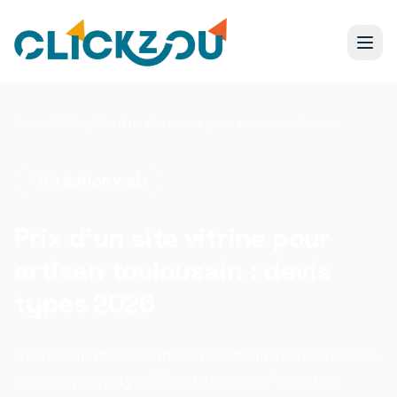
Accueil
/
Blog
/
Prix d'un site vitrine pour artisan toulousain : devis types 2026
Création web
Prix d'un site vitrine pour
artisan toulousain : devis
types 2026
Un artisan toulousain doit savoir lire un devis web
pour ne pas payer 3 fois le marche. Voici les