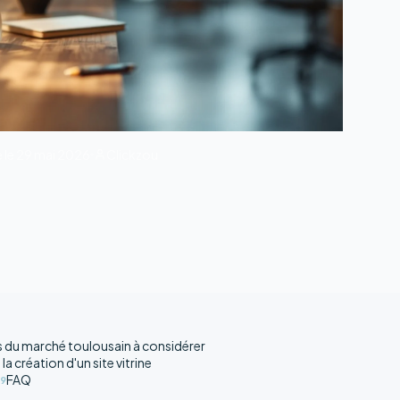
 le
29 mai 2026
Clickzou
és du marché toulousain à considérer
 la création d'un site vitrine
FAQ
9