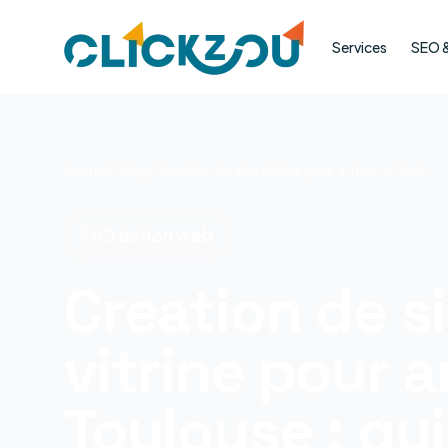
Services
SEO & 
Accueil
/
Blog
/
Creation de site vitrine pour artisan a Toulouse : guide complet 2026
Création web
Creation de s
vitrine pour a
Toulouse : gu