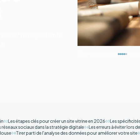
6
 le canal d'acquisition le
26.
10 min
de lecture
Publie
in
Les étapes clés pour créer un site vitrine en 2026
Les spécificit
02
03
s réseaux sociaux dans la stratégie digitale
Les erreurs à éviter lors de
06
ulouse
Tirer parti de l'analyse des données pour améliorer votre site
08
0