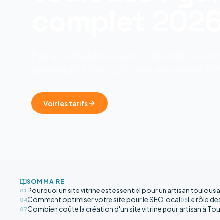
complet 202
Pour un artisan toulousain, le site vitrine reste
plus rentable. Voici comment le reussir en 20
Voir les tarifs
SOMMAIRE
Pourquoi un site vitrine est essentiel pour un artisan toulousa
01
Comment optimiser votre site pour le SEO local
Le rôle de
04
05
Combien coûte la création d'un site vitrine pour artisan à To
07