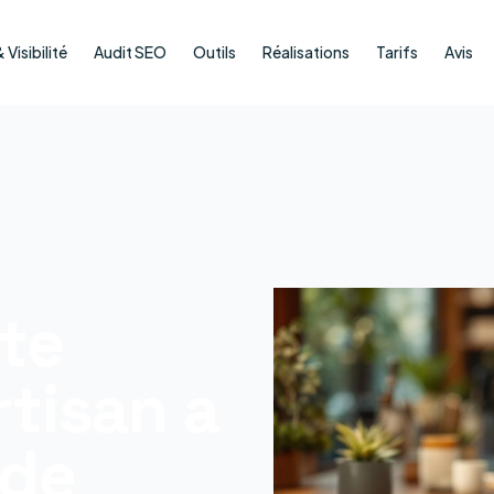
Visibilité
Audit SEO
Outils
Réalisations
Tarifs
Avis
ite
rtisan a
ide