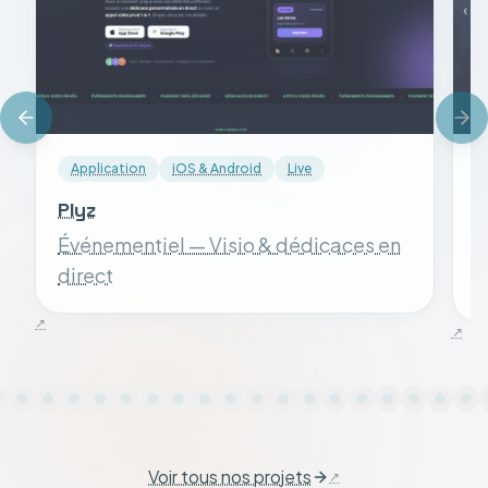
Application
iOS & Android
Live
Plyz
S
Événementiel — Visio & dédicaces en
S
direct
Voir tous nos projets