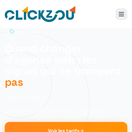
Agence web
Quand changer
d'agence web : les
signes qui ne trompent
pas
Quand changer d
8 min
de lecture
Publié le
30 août 2025
Clickzou
Voir les tarifs