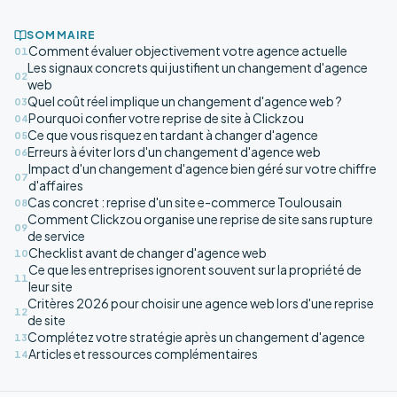
SOMMAIRE
Comment évaluer objectivement votre agence actuelle
01
Les signaux concrets qui justifient un changement d'agence
02
web
Quel coût réel implique un changement d'agence web ?
03
Pourquoi confier votre reprise de site à Clickzou
04
Ce que vous risquez en tardant à changer d'agence
05
Erreurs à éviter lors d'un changement d'agence web
06
Impact d'un changement d'agence bien géré sur votre chiffre
07
d'affaires
Cas concret : reprise d'un site e-commerce Toulousain
08
Comment Clickzou organise une reprise de site sans rupture
09
de service
Checklist avant de changer d'agence web
10
Ce que les entreprises ignorent souvent sur la propriété de
11
leur site
Critères 2026 pour choisir une agence web lors d'une reprise
12
de site
Complétez votre stratégie après un changement d'agence
13
Articles et ressources complémentaires
14