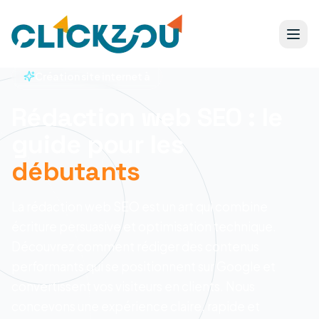
Création site internet à
Rédaction web SEO : le
guide pour les
débutants
La rédaction web SEO est un art qui combine
écriture persuasive et optimisation technique.
Découvrez comment rédiger des contenus
performants qui se positionnent sur Google et
convertissent vos visiteurs en clients.
Nous
concevons une expérience claire, rapide et