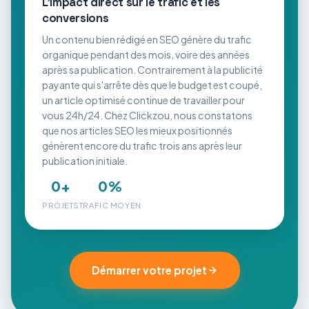
L'impact direct sur le trafic et les
conversions
Un contenu bien rédigé en SEO génère du trafic
organique pendant des mois, voire des années
après sa publication. Contrairement à la publicité
payante qui s'arrête dès que le budget est coupé,
un article optimisé continue de travailler pour
vous 24h/24. Chez Clickzou, nous constatons
que nos articles SEO les mieux positionnés
génèrent encore du trafic trois ans après leur
publication initiale.
0
+
0
%
PROJETS
TRAFIC MOYEN
Démarrer votre projet