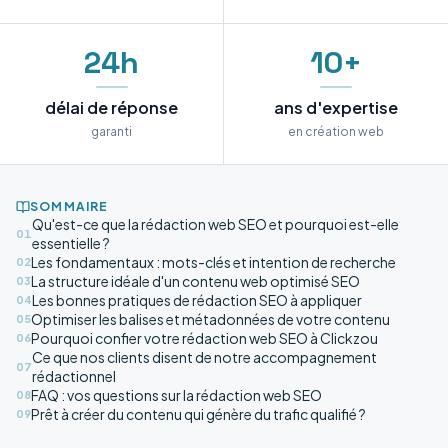
24h
10+
délai de réponse
ans d'expertise
garanti
en création web
SOMMAIRE
Qu'est-ce que la rédaction web SEO et pourquoi est-elle
01
essentielle ?
Les fondamentaux : mots-clés et intention de recherche
02
La structure idéale d'un contenu web optimisé SEO
03
Les bonnes pratiques de rédaction SEO à appliquer
04
Optimiser les balises et métadonnées de votre contenu
05
Pourquoi confier votre rédaction web SEO à Clickzou
06
Ce que nos clients disent de notre accompagnement
07
rédactionnel
FAQ : vos questions sur la rédaction web SEO
08
Prêt à créer du contenu qui génère du trafic qualifié ?
09