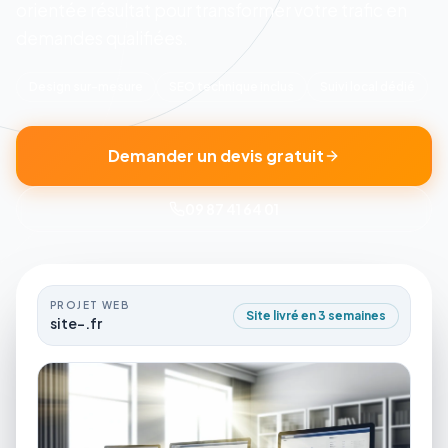
orientée résultat pour transformer votre trafic en
demandes qualifiées.
Design sur-mesure
SEO technique inclus
Suivi local dédié
Demander un devis gratuit
09 87 41 64 01
PROJET WEB
Site livré en 3 semaines
site-.fr