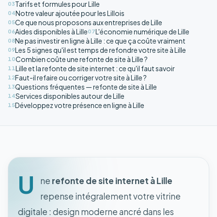
Tarifs et formules pour Lille
03
Notre valeur ajoutée pour les Lillois
04
Ce que nous proposons aux entreprises de Lille
05
Aides disponibles à Lille
L'économie numérique de Lille
06
07
Ne pas investir en ligne à Lille : ce que ça coûte vraiment
08
Les 5 signes qu'il est temps de refondre votre site à Lille
09
Combien coûte une refonte de site à Lille ?
10
Lille et la refonte de site internet : ce qu'il faut savoir
11
Faut-il refaire ou corriger votre site à Lille ?
12
Questions fréquentes — refonte de site à Lille
13
Services disponibles autour de Lille
14
Développez votre présence en ligne à Lille
15
U
ne
refonte de site internet à Lille
repense intégralement votre vitrine
digitale : design moderne ancré dans les