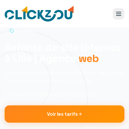
Refonte
Refonte de site internet
à Lille | Agence
web
Lille est le coeur économique des Hauts-de-France.
Découvrez nos services digitaux à Lille.
9 min
de lecture
Publié le
5 juin 2026
Clickzou
Voir les tarifs